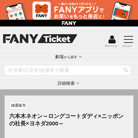
マイページ
メニュー
劇場
から探す
詳細検索
抽選販売
六本木ネオン～ロングコートダディ×ニッポン
の社長×ヨネダ2000～