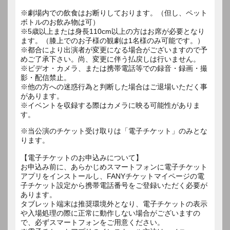
※劇場内での飲食はお断りしております。（但し、ペット
ボトルのお飲み物は可）
※5歳以上または身長110cm以上の方はお席が必要となり
ます。（膝上でのお子様の観劇は1名様のみ可能です。）
※都合により出演者が変更になる場合がございますので予
めご了承下さい。尚、変更に伴う払戻しは行いません。
※ビデオ・カメラ、または携帯電話等での録音・録画・撮
影・配信禁止。
※他の方への迷惑行為と判断した場合はご退場いただく事
があります。
※イベントを収録する際はカメラに映る可能性がありま
す。
※当公演のチケット受け取りは「電子チケット」のみとな
ります。
【電子チケットのお申込みについて】
お申込み前に、あらかじめスマートフォンに電子チケット
アプリをインストールし、FANYチケットマイページの電
子チケット設定から携帯電話番号をご登録いただく必要が
あります。
タブレット端末は推奨環境外となり、電子チケットの表示
や入場処理の際に正常に動作しない場合がございますの
で、必ずスマートフォンをご用意ください。