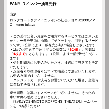
FANY IDメンバー抽選先行
出演
ロングコートダディ／ニッポンの社長／ヨネダ2000／M
C：kento fukaya
・この受付は良いお席をご用意するサービスではございま
せん。一般発売前に抽選にてチケットをご用意するサービ
スです。(公演により一般発売が無い場合もございます）
・1回のお申込で申込可能な公演数は『
1公演
』、枚数は
『
4枚まで
』となります。（公演により一部例外がござい
ます）
・受付期間内にお申込みいただき、抽選にて当選者を決定
いたします。
・座席番号や整理番号はすべて抽選にて決定いたします。
お申込み順ではございません。
・クレジットカード決済をお選びいただいた場合、当選時
に自動で決済されます。
※当劇場には車いすスペースがございません。そのため、
車いす席の販売はございません。
詳細はYOSHIMOTO ROPPONGI THEATERホームペー
ジをご確認ください。