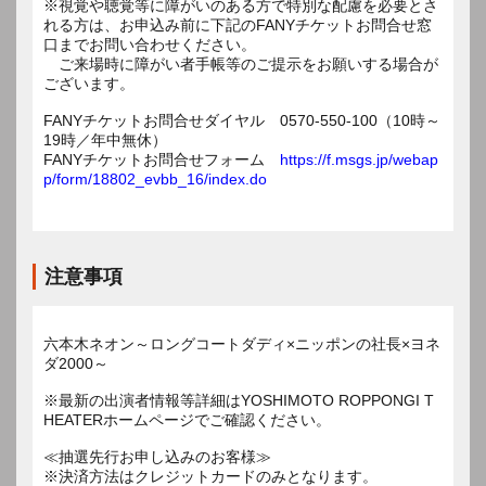
※視覚や聴覚等に障がいのある方で特別な配慮を必要とさ
れる方は、お申込み前に下記のFANYチケットお問合せ窓
口までお問い合わせください。
ご来場時に障がい者手帳等のご提示をお願いする場合が
ございます。
FANYチケットお問合せダイヤル 0570-550-100（10時～
19時／年中無休）
FANYチケットお問合せフォーム
https://f.msgs.jp/webap
p/form/18802_evbb_16/index.do
注意事項
六本木ネオン～ロングコートダディ×ニッポンの社長×ヨネ
ダ2000～
※最新の出演者情報等詳細はYOSHIMOTO ROPPONGI T
HEATERホームページでご確認ください。
≪抽選先行お申し込みのお客様≫
※決済方法はクレジットカードのみとなります。