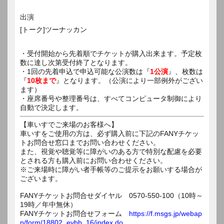
出演
[トーク]ツーナッカン
・受付開始から先着順でチケットが購入出来ます。予定枚
数に達し次第受付終了となります。
・1回の先着申込で申込可能な公演数は『
1公演
』、枚数は
『
10枚まで
』となります。（公演により一部例外がござい
ます）
・座席番号や整理番号は、すべてコンピュータ制御により
自動で決定します。
【車いすでご来場のお客様へ】
車いすをご使用の方は、必ず購入前に下記のFANYチケッ
トお問合せ窓口までお問い合わせください。
また、視覚や聴覚等に障がいのある方で特別な配慮を必要
とされる方も購入前にお問い合わせください。
※ご来場時に障がい者手帳等のご提示をお願いする場合が
ございます。
FANYチケットお問合せダイヤル 0570-550-100（10時～
19時／年中無休）
FANYチケットお問合せフォーム
https://f.msgs.jp/webap
p/form/18802_evbb_16/index.do