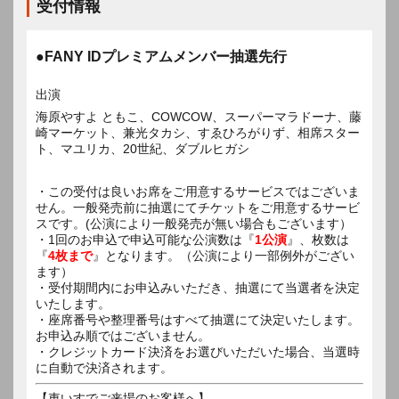
受付情報
●FANY IDプレミアムメンバー抽選先行
出演
海原やすよ ともこ、COWCOW、スーパーマラドーナ、藤
崎マーケット、兼光タカシ、すゑひろがりず、相席スター
ト、マユリカ、20世紀、ダブルヒガシ
・この受付は良いお席をご用意するサービスではございま
せん。一般発売前に抽選にてチケットをご用意するサービ
スです。(公演により一般発売が無い場合もございます）
・1回のお申込で申込可能な公演数は『
1公演
』、枚数は
『
4枚まで
』となります。（公演により一部例外がござい
ます）
・受付期間内にお申込みいただき、抽選にて当選者を決定
いたします。
・座席番号や整理番号はすべて抽選にて決定いたします。
お申込み順ではございません。
・クレジットカード決済をお選びいただいた場合、当選時
に自動で決済されます。
【車いすでご来場のお客様へ】