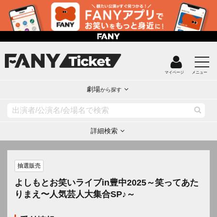
マイページ
メニュー
劇場
から探す
詳細検索
抽選販売
よしもとお笑いライブin豊中2025～笑ってあた
りまえ〜人気芸人大集合SP♪～