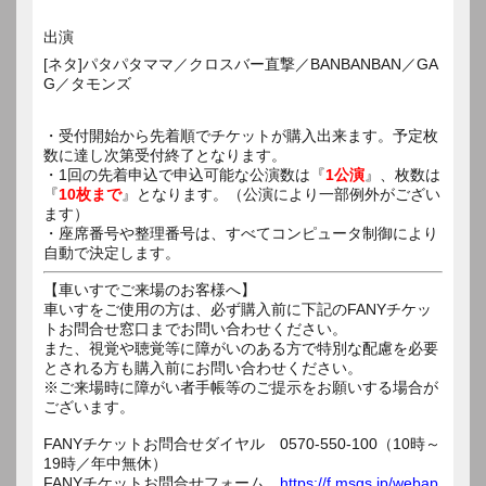
出演
[ネタ]パタパタママ／クロスバー直撃／BANBANBAN／GA
G／タモンズ
・受付開始から先着順でチケットが購入出来ます。予定枚
数に達し次第受付終了となります。
・1回の先着申込で申込可能な公演数は『
1公演
』、枚数は
『
10枚まで
』となります。（公演により一部例外がござい
ます）
・座席番号や整理番号は、すべてコンピュータ制御により
自動で決定します。
【車いすでご来場のお客様へ】
車いすをご使用の方は、必ず購入前に下記のFANYチケッ
トお問合せ窓口までお問い合わせください。
また、視覚や聴覚等に障がいのある方で特別な配慮を必要
とされる方も購入前にお問い合わせください。
※ご来場時に障がい者手帳等のご提示をお願いする場合が
ございます。
FANYチケットお問合せダイヤル 0570-550-100（10時～
19時／年中無休）
FANYチケットお問合せフォーム
https://f.msgs.jp/webap