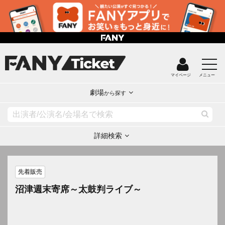
マイページ
メニュー
劇場
から探す
詳細検索
先着販売
沼津週末寄席～太鼓判ライブ～