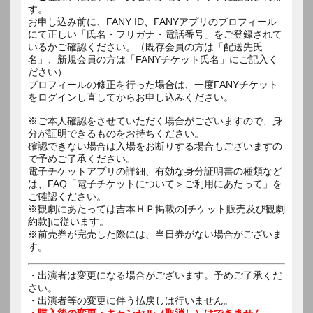
す。
お申し込み前に、FANY ID、FANYアプリのプロフィール
にて正しい「氏名・フリガナ・電話番号」をご登録されて
いるかご確認ください。（既存会員の方は「配送先氏
名」、新規会員の方は「FANYチケット氏名」にご記入く
ださい）
プロフィールの修正を行った場合は、一度FANYチケット
をログインし直してからお申し込みください。
※ご本人確認をさせていただく場合がございますので、身
分が証明できるものをお持ちください。
確認できない場合は入場をお断りする場合もございますの
で予めご了承ください。
電子チケットアプリの詳細、有効な身分証明書の種類など
は、FAQ「電子チケットについて＞ご利用にあたって」を
ご確認ください。
※観劇にあたっては吉本ＨＰ掲載の[チケット販売及び観劇
約款]に従います。
※前売券が完売した際には、当日券がない場合がございま
す。
・出演者は変更になる場合がございます。予めご了承くだ
さい。
・出演者等の変更に伴う払戻しは行いません。
・購入後の変更・キャンセル（取消し）はできません。