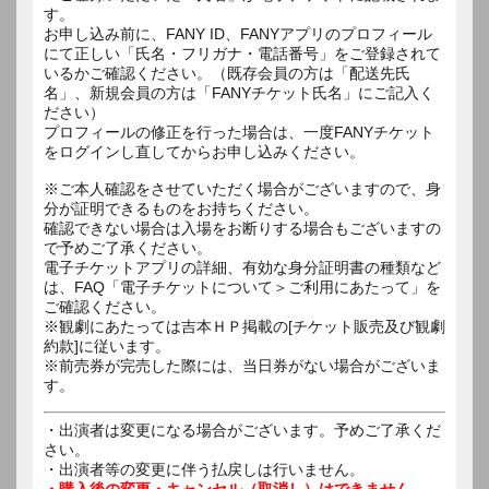
す。
お申し込み前に、FANY ID、FANYアプリのプロフィール
にて正しい「氏名・フリガナ・電話番号」をご登録されて
いるかご確認ください。（既存会員の方は「配送先氏
名」、新規会員の方は「FANYチケット氏名」にご記入く
ださい）
プロフィールの修正を行った場合は、一度FANYチケット
をログインし直してからお申し込みください。
※ご本人確認をさせていただく場合がございますので、身
分が証明できるものをお持ちください。
確認できない場合は入場をお断りする場合もございますの
で予めご了承ください。
電子チケットアプリの詳細、有効な身分証明書の種類など
は、FAQ「電子チケットについて＞ご利用にあたって」を
ご確認ください。
※観劇にあたっては吉本ＨＰ掲載の[チケット販売及び観劇
約款]に従います。
※前売券が完売した際には、当日券がない場合がございま
す。
・出演者は変更になる場合がございます。予めご了承くだ
さい。
・出演者等の変更に伴う払戻しは行いません。
・購入後の変更・キャンセル（取消し）はできません。