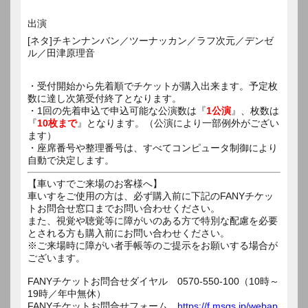
出演
[ネタ]チキンナンバン／ツーナッカン／ラフ次元／デンゼ
ル／田津原理音
・受付開始から先着順でチケットが購入出来ます。予定枚
数に達し次第受付終了となります。
・1回の先着申込で申込可能な公演数は『
1公演
』、枚数は
『
10枚まで
』となります。（公演により一部例外がござい
ます）
・座席番号や整理番号は、すべてコンピュータ制御により
自動で決定します。
【車いすでご来場のお客様へ】
車いすをご使用の方は、必ず購入前に下記のFANYチケッ
トお問合せ窓口までお問い合わせください。
また、視覚や聴覚等に障がいのある方で特別な配慮を必要
とされる方も購入前にお問い合わせください。
※ご来場時に障がい者手帳等のご提示をお願いする場合が
ございます。
FANYチケットお問合せダイヤル 0570-550-100（10時～
19時／年中無休）
FANYチケットお問合せフォーム
https://f.msgs.jp/webap