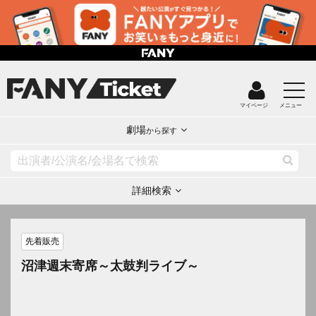
マイページ
メニュー
劇場
から探す
詳細検索
先着販売
沼津週末寄席～太鼓判ライブ～