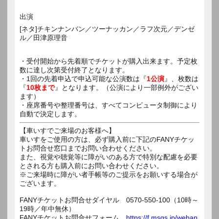
出演
[ネタ]チキンナンバン／ツーナッカン／ラフ次元／デンゼ
ル／田津原理音
・受付開始から先着順でチケットが購入出来ます。予定枚
数に達し次第受付終了となります。
・1回の先着申込で申込可能な公演数は『
1公演
』、枚数は
『
10枚まで
』となります。（公演により一部例外がござい
ます）
・座席番号や整理番号は、すべてコンピュータ制御により
自動で決定します。
【車いすでご来場のお客様へ】
車いすをご使用の方は、必ず購入前に下記のFANYチケッ
トお問合せ窓口までお問い合わせください。
また、視覚や聴覚等に障がいのある方で特別な配慮を必要
とされる方も購入前にお問い合わせください。
※ご来場時に障がい者手帳等のご提示をお願いする場合が
ございます。
FANYチケットお問合せダイヤル 0570-550-100（10時～
19時／年中無休）
FANYチケットお問合せフォーム
https://f.msgs.jp/webap