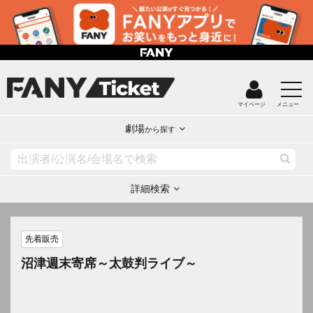
マイページ
メニュー
劇場
から探す
詳細検索
先着販売
沼津週末寄席～太鼓判ライブ～