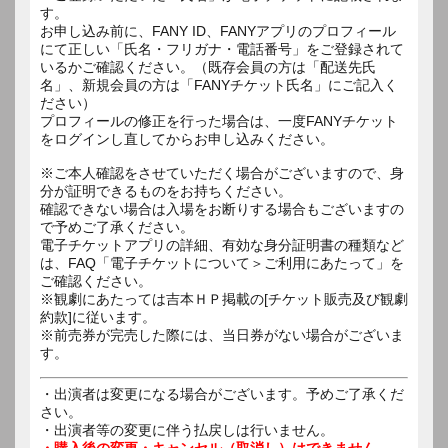
す。
お申し込み前に、FANY ID、FANYアプリのプロフィール
にて正しい「氏名・フリガナ・電話番号」をご登録されて
いるかご確認ください。（既存会員の方は「配送先氏
名」、新規会員の方は「FANYチケット氏名」にご記入く
ださい）
プロフィールの修正を行った場合は、一度FANYチケット
をログインし直してからお申し込みください。
※ご本人確認をさせていただく場合がございますので、身
分が証明できるものをお持ちください。
確認できない場合は入場をお断りする場合もございますの
で予めご了承ください。
電子チケットアプリの詳細、有効な身分証明書の種類など
は、FAQ「電子チケットについて＞ご利用にあたって」を
ご確認ください。
※観劇にあたっては吉本ＨＰ掲載の[チケット販売及び観劇
約款]に従います。
※前売券が完売した際には、当日券がない場合がございま
す。
・出演者は変更になる場合がございます。予めご了承くだ
さい。
・出演者等の変更に伴う払戻しは行いません。
・購入後の変更・キャンセル（取消し）はできません。