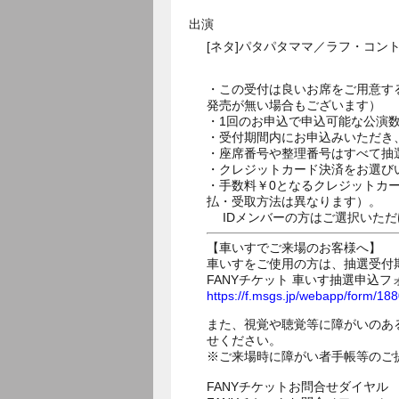
出演
[ネタ]パタパタママ／ラフ・コント
・この受付は良いお席をご用意す
発売が無い場合もございます）
・1回のお申込で申込可能な公演
・受付期間内にお申込みいただき
・座席番号や整理番号はすべて抽
・クレジットカード決済をお選び
・手数料￥0となるクレジットカ
払・受取方法は異なります）。
IDメンバーの方はご選択いただ
【車いすでご来場のお客様へ】
車いすをご使用の方は、抽選受付
FANYチケット 車いす抽選申込フ
https://f.msgs.jp/webapp/form/1
また、視覚や聴覚等に障がいのあ
せください。
※ご来場時に障がい者手帳等のご
FANYチケットお問合せダイヤル 05