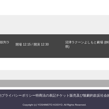
鼓判ラ
沼津ラクーンよしもと劇場 (静
開場 12:15 / 開演 12:30
県)
約
プライバシーポリシー
特商法の表記
チケット販売及び観劇約款
反社会
Copyright (c) YOSHIMOTO KOGYO. All Rights Reserved.