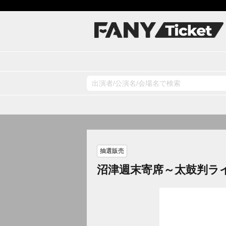
抽選販売
沼津週末寄席～太鼓判ラ