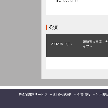
0570-550-100
公演
沼津週末寄席～太
2026/07/19(日)
イブ～
FANY関連サービス
劇場公式HP
企業情報
利用規