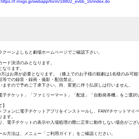
ム
https://f.msgs.jp/webapp/form/18802_evbb_16/index.do
ラクーンよしもと劇場ホームページでご確認下さい。
カード決済のみとなります。
となります。
上の方はお席が必要となります。（膝上でのお子様の観劇は1名様のみ可能
話等での録音・録画・撮影・配信禁止。
電子チケット」「ファミリーマート」「配送」「自動発券機」をご選択
て】
トフォンに電子チケットアプリをインストールし、FANYチケットマイ
ります。
り、電子チケットの表示や入場処理の際に正常に動作しない場合がござ
ール方法は、メニュー「ご利用ガイド」をご確認ください。