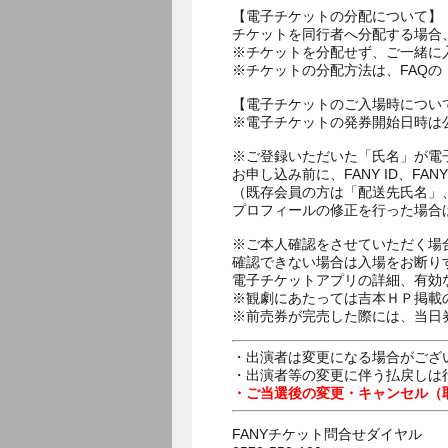
【電子チケットの分配について】
チケットを同行者へ分配する場合
※チケットを分配せず、ご一緒に
※チケットの分配方法は、FAQ
【電子チケットのご入場時につい
※電子チケットの発券開始日時は公
※ご登録いただいた「氏名」が電
お申し込み前に、FANY ID、
（既存会員の方は「配送先氏名」
プロフィールの修正を行った場合
※ご本人確認をさせていただく場
確認できない場合は入場をお断り
電子チケットアプリの詳細、有効
※観劇にあたっては吉本ＨＰ掲載の
※前売券が完売した際には、当日
・出演者は変更になる場合がござ
・出演者等の変更に伴う払戻しは
・ご当選後の変更・キャンセル（
FANYチケット問合せダイヤル