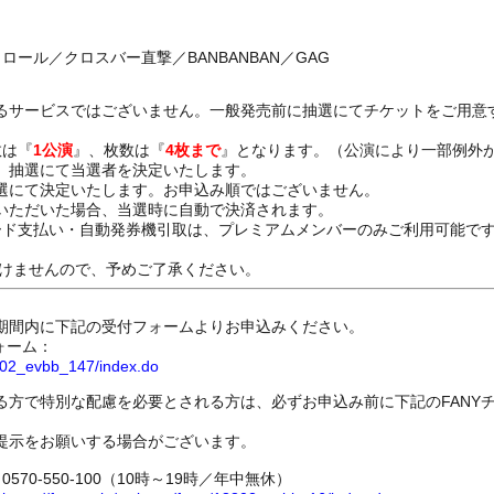
ロール／クロスバー直撃／BANBANBAN／GAG
るサービスではございません。一般発売前に抽選にてチケットをご用意
数は『
1公演
』、枚数は『
4枚まで
』となります。（公演により一部例外
、抽選にて当選者を決定いたします。
選にて決定いたします。お申込み順ではございません。
いただいた場合、当選時に自動で決済されます。
ード支払い・自動発券機引取は、プレミアムメンバーのみご利用可能で
けませんので、予めご了承ください。
期間内に下記の受付フォームよりお申込みください。
ォーム：
8802_evbb_147/index.do
る方で特別な配慮を必要とされる方は、必ずお申込み前に下記のFANY
提示をお願いする場合がございます。
70-550-100（10時～19時／年中無休）