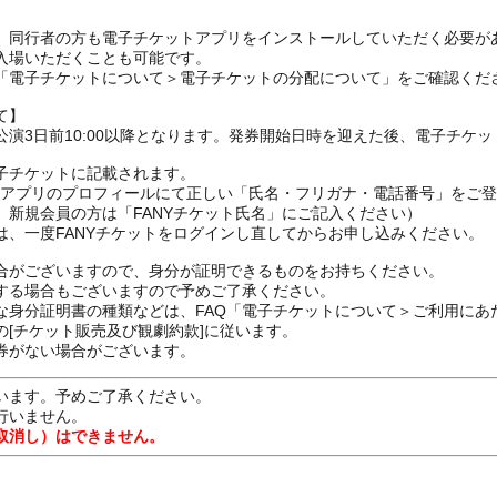
、同行者の方も電子チケットアプリをインストールしていただく必要が
入場いただくことも可能です。
の「電子チケットについて＞電子チケットの分配について」をご確認くだ
て】
演3日前10:00以降となります。発券開始日時を迎えた後、電子チケ
子チケットに記載されます。
FANYアプリのプロフィールにて正しい「氏名・フリガナ・電話番号」を
、新規会員の方は「FANYチケット氏名」にご記入ください）
は、一度FANYチケットをログインし直してからお申し込みください
合がございますので、身分が証明できるものをお持ちください。
する場合もございますので予めご了承ください。
な身分証明書の種類などは、FAQ「電子チケットについて＞ご利用にあ
[チケット販売及び観劇約款]に従います。
券がない場合がございます。
います。予めご了承ください。
行いません。
取消し）はできません。