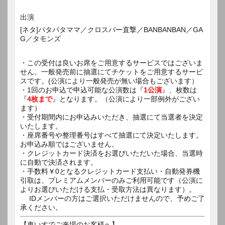
出演
[ネタ]パタパタママ／クロスバー直撃／BANBANBAN／GA
G／タモンズ
・この受付は良いお席をご用意するサービスではございま
せん。一般発売前に抽選にてチケットをご用意するサービ
スです。(公演により一般発売が無い場合もございます）
・1回のお申込で申込可能な公演数は『
1公演
』、枚数は
『
4枚まで
』となります。（公演により一部例外がござい
ます）
・受付期間内にお申込みいただき、抽選にて当選者を決定
いたします。
・座席番号や整理番号はすべて抽選にて決定いたします。
お申込み順ではございません。
・クレジットカード決済をお選びいただいた場合、当選時
に自動で決済されます。
・手数料￥0となるクレジットカード支払い・自動発券機
引取は、プレミアムメンバーのみご利用可能です（公演に
よりお選びいただける支払・受取方法は異なります）。
IDメンバーの方はご選択いただけませんので、予めご了
承ください。
【車いすでご来場のお客様へ】