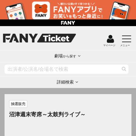
マイページ
メニュー
劇場
から探す
詳細検索
抽選販売
沼津週末寄席～太鼓判ライブ～