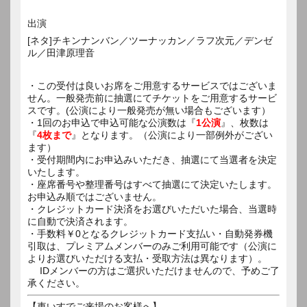
出演
[ネタ]チキンナンバン／ツーナッカン／ラフ次元／デンゼ
ル／田津原理音
・この受付は良いお席をご用意するサービスではございま
せん。一般発売前に抽選にてチケットをご用意するサービ
スです。(公演により一般発売が無い場合もございます）
・1回のお申込で申込可能な公演数は『
1公演
』、枚数は
『
4枚まで
』となります。（公演により一部例外がござい
ます）
・受付期間内にお申込みいただき、抽選にて当選者を決定
いたします。
・座席番号や整理番号はすべて抽選にて決定いたします。
お申込み順ではございません。
・クレジットカード決済をお選びいただいた場合、当選時
に自動で決済されます。
・手数料￥0となるクレジットカード支払い・自動発券機
引取は、プレミアムメンバーのみご利用可能です（公演に
よりお選びいただける支払・受取方法は異なります）。
IDメンバーの方はご選択いただけませんので、予めご了
承ください。
【車いすでご来場のお客様へ】