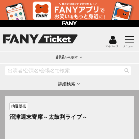
マイページ
メニュー
劇場
から探す
詳細検索
抽選販売
沼津週末寄席～太鼓判ライブ～