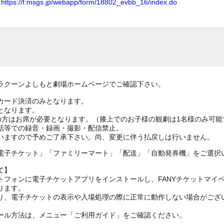
ム
https://f.msgs.jp/webapp/form/18802_evbb_16/index.do
ラクーンよしもと劇場ホームページでご確認下さい。
カード決済のみとなります。
となります。
上の方はお席が必要となります。（膝上でのお子様の観劇は1名様のみ可能
話等での録音・録画・撮影・配信禁止。
電子チケット」「ファミリーマート」「配送」「自動発券機」をご選択
て】
トフォンに電子チケットアプリをインストールし、FANYチケットマイ
ります。
り、電子チケットの表示や入場処理の際に正常に動作しない場合がござ
ール方法は、メニュー「ご利用ガイド」をご確認ください。