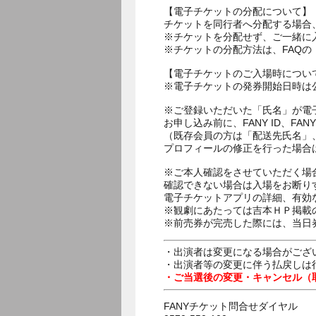
【電子チケットの分配について】
チケットを同行者へ分配する場合
※チケットを分配せず、ご一緒に
※チケットの分配方法は、FAQ
【電子チケットのご入場時につい
※電子チケットの発券開始日時は公
※ご登録いただいた「氏名」が電
お申し込み前に、FANY ID、
（既存会員の方は「配送先氏名」
プロフィールの修正を行った場合
※ご本人確認をさせていただく場
確認できない場合は入場をお断り
電子チケットアプリの詳細、有効
※観劇にあたっては吉本ＨＰ掲載の
※前売券が完売した際には、当日
・出演者は変更になる場合がござ
・出演者等の変更に伴う払戻しは
・ご当選後の変更・キャンセル（
FANYチケット問合せダイヤル