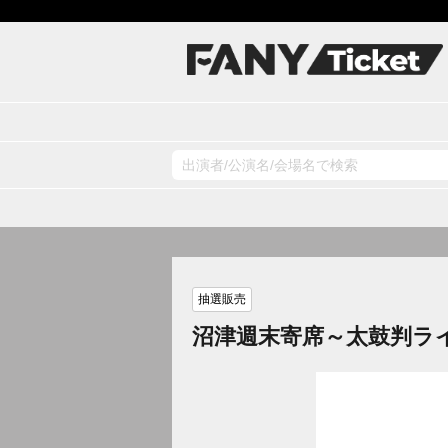
抽選販売
沼津週末寄席～太鼓判ラ