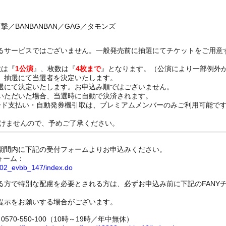
撃／BANBANBAN／GAG／タモンズ
るサービスではございません。一般発売前に抽選にてチケットをご用意
数は『
1公演
』、枚数は『
4枚まで
』となります。（公演により一部例外
、抽選にて当選者を決定いたします。
選にて決定いたします。お申込み順ではございません。
いただいた場合、当選時に自動で決済されます。
ード支払い・自動発券機引取は、プレミアムメンバーのみご利用可能で
けませんので、予めご了承ください。
期間内に下記の受付フォームよりお申込みください。
ォーム：
8802_evbb_147/index.do
る方で特別な配慮を必要とされる方は、必ずお申込み前に下記のFANY
提示をお願いする場合がございます。
70-550-100（10時～19時／年中無休）