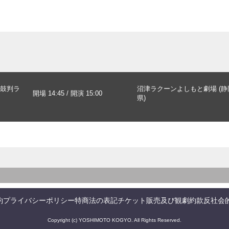
鼓判ラ
沼津ラクーンよしもと劇場 (静
開場 14:45 / 開演 15:00
県)
約
プライバシーポリシー
特商法の表記
チケット販売及び観劇約款
反社会
Copyright (c) YOSHIMOTO KOGYO. All Rights Reserved.