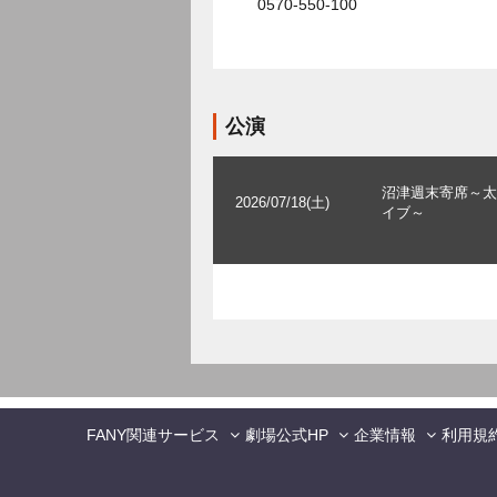
0570-550-100
公演
沼津週末寄席～太
2026/07/18(土)
イブ～
FANY関連サービス
劇場公式HP
企業情報
利用規