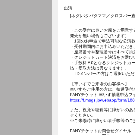
出演
[ネタ]パタパタママ／クロスバー直
・この受付は良いお席をご用意す
発売が無い場合もございます）
・1回のお申込で申込可能な公演
・受付期間内にお申込みいただき
・座席番号や整理番号はすべて抽
・クレジットカード決済をお選び
・手数料￥0となるクレジットカ
払・受取方法は異なります）。
IDメンバーの方はご選択いただ
【車いすでご来場のお客様へ】
車いすをご使用の方は、抽選受付
FANYチケット 車いす抽選申込フ
https://f.msgs.jp/webapp/form/1
また、視覚や聴覚等に障がいのあ
せください。
※ご来場時に障がい者手帳等のご
FANYチケットお問合せダイヤル 05