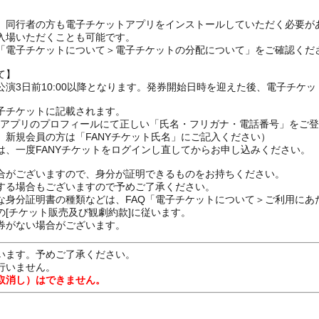
、同行者の方も電子チケットアプリをインストールしていただく必要が
入場いただくことも可能です。
の「電子チケットについて＞電子チケットの分配について」をご確認くだ
て】
演3日前10:00以降となります。発券開始日時を迎えた後、電子チケ
子チケットに記載されます。
FANYアプリのプロフィールにて正しい「氏名・フリガナ・電話番号」を
、新規会員の方は「FANYチケット氏名」にご記入ください）
は、一度FANYチケットをログインし直してからお申し込みください
合がございますので、身分が証明できるものをお持ちください。
する場合もございますので予めご了承ください。
な身分証明書の種類などは、FAQ「電子チケットについて＞ご利用にあ
[チケット販売及び観劇約款]に従います。
券がない場合がございます。
います。予めご了承ください。
行いません。
取消し）はできません。