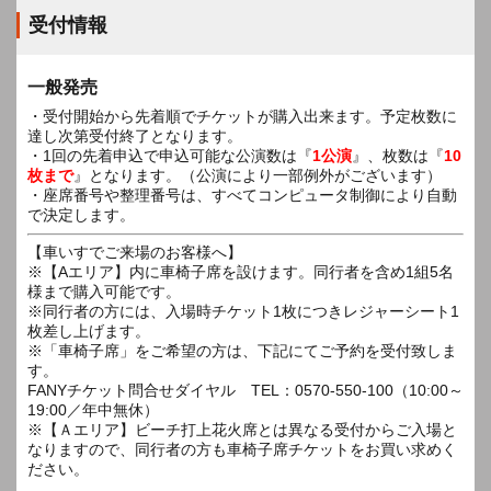
受付情報
一般発売
・受付開始から先着順でチケットが購入出来ます。予定枚数に
達し次第受付終了となります。
・1回の先着申込で申込可能な公演数は『
1公演
』、枚数は『
10
枚まで
』となります。（公演により一部例外がございます）
・座席番号や整理番号は、すべてコンピュータ制御により自動
で決定します。
【車いすでご来場のお客様へ】
※【Aエリア】内に車椅子席を設けます。同行者を含め1組5名
様まで購入可能です。
※同行者の方には、入場時チケット1枚につきレジャーシート1
枚差し上げます。
※「車椅子席」をご希望の方は、下記にてご予約を受付致しま
す。
FANYチケット問合せダイヤル TEL：0570-550-100（10:00～
19:00／年中無休）
※【Ａエリア】ビーチ打上花火席とは異なる受付からご入場と
なりますので、同行者の方も車椅子席チケットをお買い求めく
ださい。