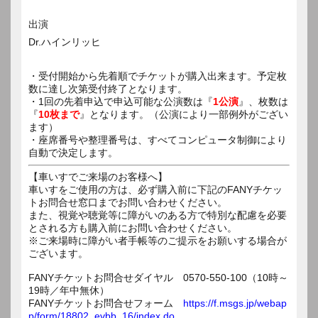
出演
Dr.ハインリッヒ
・受付開始から先着順でチケットが購入出来ます。予定枚
数に達し次第受付終了となります。
・1回の先着申込で申込可能な公演数は『
1公演
』、枚数は
『
10枚まで
』となります。（公演により一部例外がござい
ます）
・座席番号や整理番号は、すべてコンピュータ制御により
自動で決定します。
【車いすでご来場のお客様へ】
車いすをご使用の方は、必ず購入前に下記のFANYチケッ
トお問合せ窓口までお問い合わせください。
また、視覚や聴覚等に障がいのある方で特別な配慮を必要
とされる方も購入前にお問い合わせください。
※ご来場時に障がい者手帳等のご提示をお願いする場合が
ございます。
FANYチケットお問合せダイヤル 0570-550-100（10時～
19時／年中無休）
FANYチケットお問合せフォーム
https://f.msgs.jp/webap
p/form/18802_evbb_16/index.do