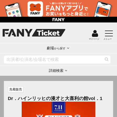
マイページ
メニュー
劇場
から探す
詳細検索
先着販売
Dr．ハインリッヒの漫才と大喜利の館vol．1