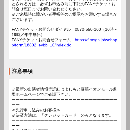
とされる方は、必ずお申込み前に下記のFANYチケットお
問合せ窓口までお問い合わせください。
※ご来場時に障がい者手帳等のご提示をお願いする場合が
ございます。
FANYチケットお問合せダイヤル 0570-550-100（10時～
19時／年中無休）
FANYチケットお問合せフォーム
https://f.msgs.jp/webap
p/form/18802_evbb_16/index.do
注意事項
※最新の出演者情報等詳細はよしもと幕張イオンモール劇
場ホームページでご確認下さい。
ーーーーーーーーーーーーーーーーーーーーーーーーーー
ーー
≪先行申し込みのお客様≫
※決済方法は、「クレジットカード」のみとなります。
ーーーーーーーーーーーーーーーーーーーーーーーーーー
ーー