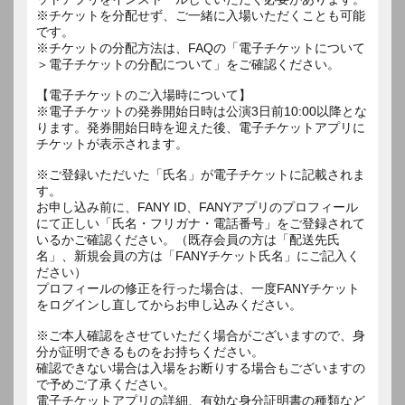
※チケットを分配せず、ご一緒に入場いただくことも可能
です。
※チケットの分配方法は、FAQの「電子チケットについて
＞電子チケットの分配について」をご確認ください。
【電子チケットのご入場時について】
※電子チケットの発券開始日時は公演3日前10:00以降とな
ります。発券開始日時を迎えた後、電子チケットアプリに
チケットが表示されます。
※ご登録いただいた「氏名」が電子チケットに記載されま
す。
お申し込み前に、FANY ID、FANYアプリのプロフィール
にて正しい「氏名・フリガナ・電話番号」をご登録されて
いるかご確認ください。（既存会員の方は「配送先氏
名」、新規会員の方は「FANYチケット氏名」にご記入く
ださい）
プロフィールの修正を行った場合は、一度FANYチケット
をログインし直してからお申し込みください。
※ご本人確認をさせていただく場合がございますので、身
分が証明できるものをお持ちください。
確認できない場合は入場をお断りする場合もございますの
で予めご了承ください。
電子チケットアプリの詳細、有効な身分証明書の種類など