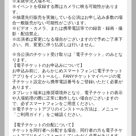
※未就学児入場不可。
※イベントを収録する際はカメラに映る可能性がありま
す。
※抽選先行販売を実施している公演はお申し込み多数の場
合一般販売がない可能性がございます。
※ビデオ・カメラ、または携帯電話等での録音・録画・撮
影・配信禁止。
※出演者は変更になる場合がございますので予めご了承下
さい。尚、変更に伴う払戻しは行いません。
※当公演のチケット受け取りは「電子チケット」のみとな
ります。
【電子チケットのお申込みについて】
お申込み前に、あらかじめスマートフォンに電子チケット
アプリをインストールし、FANYチケットマイページの電
子チケット設定から携帯電話番号をご登録いただく必要が
あります。
タブレット端末は推奨環境外となり、電子チケットの表示
や入場処理の際に正常に動作しない場合がございますの
で、必ずスマートフォンをご用意ください。
※電子チケットアプリのインストール方法は、メニュー
「ご利用ガイド」をご確認ください。
【電子チケットの分配について】
チケットを同行者へ分配する場合、同行者の方も電子チケ
ットアプリをインストールしていただく必要があります。