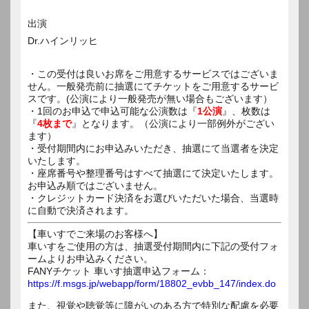
出演
Dr.ハインリッヒ
・この受付は良いお席をご用意するサービスではございま
せん。一般発売前に抽選にてチケットをご用意するサービ
スです。(公演により一般発売が無い場合もございます）
・1回のお申込で申込可能な公演数は『
1公演
』、枚数は
『
4枚まで
』となります。（公演により一部例外がござい
ます）
・受付期間内にお申込みいただき、抽選にて当選者を決定
いたします。
・座席番号や整理番号はすべて抽選にて決定いたします。
お申込み順ではございません。
・クレジットカード決済をお選びいただいた場合、当選時
に自動で決済されます。
【車いすでご来場のお客様へ】
車いすをご使用の方は、抽選受付期間内に下記の受付フォ
ームよりお申込みください。
FANYチケット 車いす抽選申込フォーム：
https://f.msgs.jp/webapp/form/18802_evbb_147/index.do
また、視覚や聴覚等に障がいのある方で特別な配慮を必要