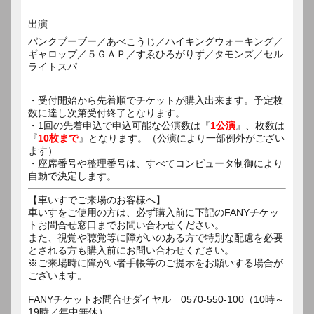
出演
パンクブーブー／あべこうじ／ハイキングウォーキング／
ギャロップ／５ＧＡＰ／すゑひろがりず／タモンズ／セル
ライトスパ
・受付開始から先着順でチケットが購入出来ます。予定枚
数に達し次第受付終了となります。
・1回の先着申込で申込可能な公演数は『
1公演
』、枚数は
『
10枚まで
』となります。（公演により一部例外がござい
ます）
・座席番号や整理番号は、すべてコンピュータ制御により
自動で決定します。
【車いすでご来場のお客様へ】
車いすをご使用の方は、必ず購入前に下記のFANYチケッ
トお問合せ窓口までお問い合わせください。
また、視覚や聴覚等に障がいのある方で特別な配慮を必要
とされる方も購入前にお問い合わせください。
※ご来場時に障がい者手帳等のご提示をお願いする場合が
ございます。
FANYチケットお問合せダイヤル 0570-550-100（10時～
19時／年中無休）