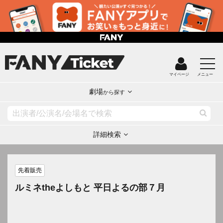
マイページ
メニュー
劇場
から探す
詳細検索
先着販売
ルミネtheよしもと 平日よるの部７月