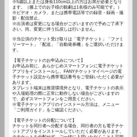
※5歳以上または身長110cm以上の方はお席が必要となり
ます。（膝上でのお子様の観劇は1名様のみ可能です。）
※ビデオ・カメラ、または携帯電話等での録音・録画・撮
影・配信禁止。
※出演者は変更になる場合がございますので予めご了承下
さい。尚、変更に伴う払戻しは行いません。
※当公演のチケット受け取りは「電子チケット」「ファミ
リーマート」「配送」「自動発券機」をご選択いただけま
す。
【電子チケットのお申込みについて】
お申込み前に、あらかじめスマートフォンに電子チケット
アプリをインストールし、FANYチケットマイページの電
子チケット設定から携帯電話番号をご登録いただく必要が
あります。
タブレット端末は推奨環境外となり、電子チケットの表示
や入場処理の際に正常に動作しない場合がございますの
で、必ずスマートフォンをご用意ください。
※電子チケットアプリのインストール方法は、メニュー
「ご利用ガイド」をご確認ください。
【電子チケットの分配について】
チケットを同行者へ分配する場合、同行者の方も電子チケ
ットアプリをインストールしていただく必要があります。
※チケットを分配せず、ご一緒に入場いただくことも可能