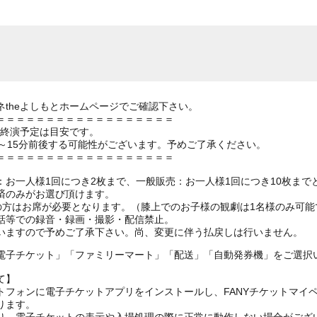
theよしもとホームページでご確認下さい。
＝＝＝＝＝＝＝＝＝＝＝＝＝＝＝＝＝＝
の終演予定は目安です。
～15分前後する可能性がございます。予めご了承ください。
＝＝＝＝＝＝＝＝＝＝＝＝＝＝＝＝＝＝
お一人様1回につき2枚まで、一般販売：お一人様1回につき10枚まで
済のみがお選び頂けます。
上の方はお席が必要となります。（膝上でのお子様の観劇は1名様のみ可能
話等での録音・録画・撮影・配信禁止。
いますので予めご了承下さい。尚、変更に伴う払戻しは行いません。
電子チケット」「ファミリーマート」「配送」「自動発券機」をご選択
て】
トフォンに電子チケットアプリをインストールし、FANYチケットマイ
ります。