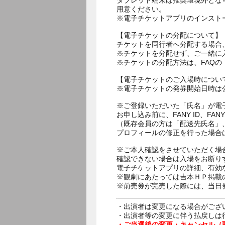
タブレット端末は推奨環境外とな
用意ください。
※電子チケットアプリのインスト
【電子チケットの分配について】
チケットを同行者へ分配する場合
※チケットを分配せず、ご一緒に
※チケットの分配方法は、FAQ
【電子チケットのご入場時につい
※電子チケットの発券開始日時は公
※ご登録いただいた「氏名」が電
お申し込み前に、FANY ID、
（既存会員の方は「配送先氏名」
プロフィールの修正を行った場合
※ご本人確認をさせていただく場
確認できない場合は入場をお断り
電子チケットアプリの詳細、有効
※観劇にあたっては吉本ＨＰ掲載の
※前売券が完売した際には、当日
・出演者は変更になる場合がござ
・出演者等の変更に伴う払戻しは
・ご当選後の変更・キャンセル（