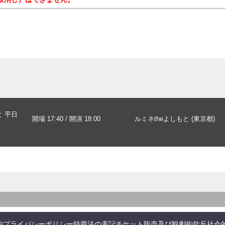
と 平日
開場 17:40 / 開演 18:00
ルミネtheよしもと (東京都)
約
プライバシーポリシー
特商法の表記
チケット販売及び観劇約款
反社会