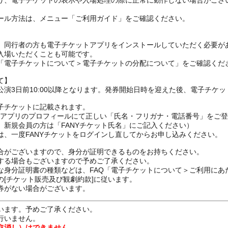
り、電子チケットの表示や入場処理の際に正常に動作しない場合がござ
ール方法は、メニュー「ご利用ガイド」をご確認ください。
、同行者の方も電子チケットアプリをインストールしていただく必要が
入場いただくことも可能です。
の「電子チケットについて＞電子チケットの分配について」をご確認くだ
て】
演3日前10:00以降となります。発券開始日時を迎えた後、電子チケ
子チケットに記載されます。
FANYアプリのプロフィールにて正しい「氏名・フリガナ・電話番号」を
、新規会員の方は「FANYチケット氏名」にご記入ください）
は、一度FANYチケットをログインし直してからお申し込みください
合がございますので、身分が証明できるものをお持ちください。
する場合もございますので予めご了承ください。
な身分証明書の種類などは、FAQ「電子チケットについて＞ご利用にあ
[チケット販売及び観劇約款]に従います。
券がない場合がございます。
います。予めご了承ください。
行いません。
取消し）はできません。