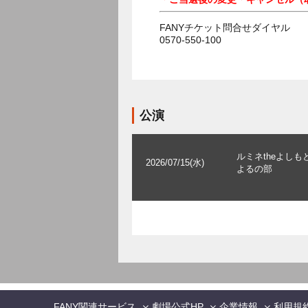
FANYチケット問合せダイヤル
0570-550-100
公演
ルミネtheよしも
2026/07/15(水)
よるの部
FANY関連サービス
劇場公式HP
企業情報
利用規