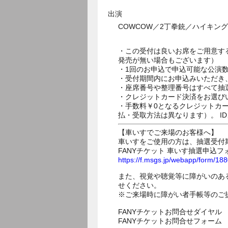
出演
COWCOW／2丁拳銃／ハイキ
・この受付は良いお席をご用意す
発売が無い場合もございます）
・1回のお申込で申込可能な公演
・受付期間内にお申込みいただき
・座席番号や整理番号はすべて抽
・クレジットカード決済をお選び
・手数料￥0となるクレジットカ
払・受取方法は異なります）。 I
【車いすでご来場のお客様へ】
車いすをご使用の方は、抽選受付
FANYチケット 車いす抽選申込フ
https://f.msgs.jp/webapp/form/1
また、視覚や聴覚等に障がいのあ
せください。
※ご来場時に障がい者手帳等のご
FANYチケットお問合せダイヤル 05
FANYチケットお問合せフォー