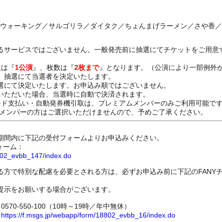
ングウォーキング／サルゴリラ／ダイタク／ちょんまげラーメン／さや香
るサービスではございません。一般発売前に抽選にてチケットをご用意
数は『
1公演
』、枚数は『
2枚まで
』となります。（公演により一部例外
、抽選にて当選者を決定いたします。
選にて決定いたします。お申込み順ではございません。
いただいた場合、当選時に自動で決済されます。
ード支払い・自動発券機引取は、プレミアムメンバーのみご利用可能で
Dメンバーの方はご選択いただけませんので、予めご了承ください。
期間内に下記の受付フォームよりお申込みください。
ォーム：
8802_evbb_147/index.do
る方で特別な配慮を必要とされる方は、必ずお申込み前に下記のFANY
提示をお願いする場合がございます。
70-550-100（10時～19時／年中無休）
ム
https://f.msgs.jp/webapp/form/18802_evbb_16/index.do