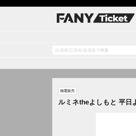
抽選販売
ルミネtheよしもと 平