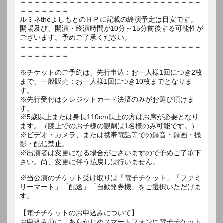
＝＝＝＝＝＝＝＝＝＝＝＝＝＝＝＝＝＝＝＝＝＝＝＝＝＝
＝＝＝＝＝＝＝
ルミネtheよしもとのＨＰに記載の終演予定は目安です。
開場及び、開演・終演時間が10分～15分前後する可能性が
ございます。予めご了承ください。
＝＝＝＝＝＝＝＝＝＝＝＝＝＝＝＝＝＝＝＝＝＝＝＝＝＝
＝＝＝＝＝＝＝
※チケットのご予約は、先行申込：お一人様1回につき2枚
まで、一般販売：お一人様1回につき10枚までとなりま
す。
※先行受付はクレジットカード決済のみがお選び頂けま
す。
※5歳以上または身長110cm以上の方はお席が必要となり
ます。（膝上でのお子様の観劇は1名様のみ可能です。）
※ビデオ・カメラ、または携帯電話等での録音・録画・撮
影・配信禁止。
※出演者は変更になる場合がございますので予めご了承下
さい。尚、変更に伴う払戻しは行いません。
※当公演のチケット受け取りは「電子チケット」「ファミ
リーマート」「配送」「自動発券機」をご選択いただけま
す。
【電子チケットのお申込みについて】
お申込み前に、あらかじめスマートフォンに電子チケット