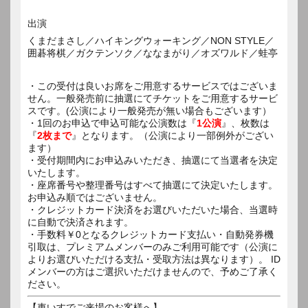
出演
くまだまさし／ハイキングウォーキング／NON STYLE／
囲碁将棋／ガクテンソク／ななまがり／オズワルド／蛙亭
・この受付は良いお席をご用意するサービスではございま
せん。一般発売前に抽選にてチケットをご用意するサービ
スです。(公演により一般発売が無い場合もございます）
・1回のお申込で申込可能な公演数は『
1公演
』、枚数は
『
2枚まで
』となります。（公演により一部例外がござい
ます）
・受付期間内にお申込みいただき、抽選にて当選者を決定
いたします。
・座席番号や整理番号はすべて抽選にて決定いたします。
お申込み順ではございません。
・クレジットカード決済をお選びいただいた場合、当選時
に自動で決済されます。
・手数料￥0となるクレジットカード支払い・自動発券機
引取は、プレミアムメンバーのみご利用可能です（公演に
よりお選びいただける支払・受取方法は異なります）。 ID
メンバーの方はご選択いただけませんので、予めご了承く
ださい。
【車いすでご来場のお客様へ】