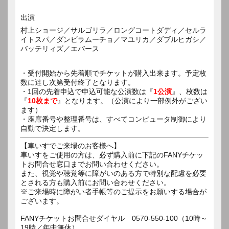
出演
村上ショージ／サルゴリラ／ロングコートダディ／セルラ
イトスパ／ダンビラムーチョ／マユリカ／ダブルヒガシ／
バッテリィズ／エバース
・受付開始から先着順でチケットが購入出来ます。予定枚
数に達し次第受付終了となります。
・1回の先着申込で申込可能な公演数は『
1公演
』、枚数は
『
10枚まで
』となります。（公演により一部例外がござい
ます）
・座席番号や整理番号は、すべてコンピュータ制御により
自動で決定します。
【車いすでご来場のお客様へ】
車いすをご使用の方は、必ず購入前に下記のFANYチケッ
トお問合せ窓口までお問い合わせください。
また、視覚や聴覚等に障がいのある方で特別な配慮を必要
とされる方も購入前にお問い合わせください。
※ご来場時に障がい者手帳等のご提示をお願いする場合が
ございます。
FANYチケットお問合せダイヤル 0570-550-100（10時～
19時／年中無休）