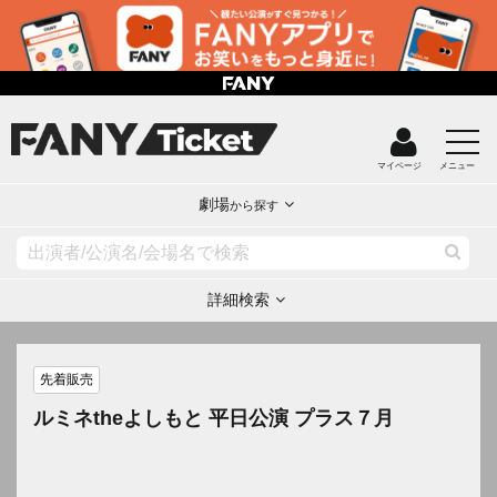
マイページ
メニュー
劇場
から探す
詳細検索
先着販売
ルミネtheよしもと 平日公演 プラス７月