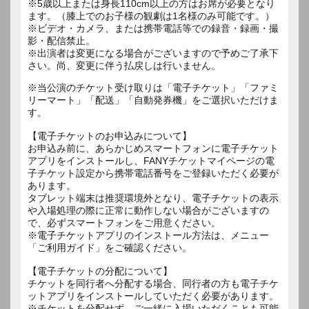
※5歳以上または身長110cm以上の方はお席が必要となり
ます。（膝上でのお子様の観劇は1名様のみ可能です。）
※ビデオ・カメラ、または携帯電話等での録音・録画・撮
影・配信禁止。
※出演者は変更になる場合がございますので予めご了承下
さい。尚、変更に伴う払戻しは行いません。
※当公演のチケット受け取りは「電子チケット」「ファミ
リーマート」「配送」「自動発券機」をご選択いただけま
す。
【電子チケットのお申込みについて】
お申込み前に、あらかじめスマートフォンに電子チケット
アプリをインストールし、FANYチケットマイページの電
子チケット設定から携帯電話番号をご登録いただく必要が
あります。
タブレット端末は推奨環境外となり、電子チケットの表示
や入場処理の際に正常に動作しない場合がございますの
で、必ずスマートフォンをご用意ください。
※電子チケットアプリのインストール方法は、メニュー
「ご利用ガイド」をご確認ください。
【電子チケットの分配について】
チケットを同行者へ分配する場合、同行者の方も電子チケ
ットアプリをインストールしていただく必要があります。
※チケットを分配せず、ご一緒に入場いただくことも可能