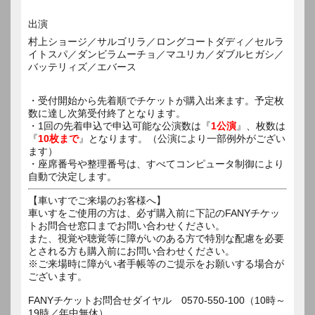
出演
村上ショージ／サルゴリラ／ロングコートダディ／セルラ
イトスパ／ダンビラムーチョ／マユリカ／ダブルヒガシ／
バッテリィズ／エバース
・受付開始から先着順でチケットが購入出来ます。予定枚
数に達し次第受付終了となります。
・1回の先着申込で申込可能な公演数は『
1公演
』、枚数は
『
10枚まで
』となります。（公演により一部例外がござい
ます）
・座席番号や整理番号は、すべてコンピュータ制御により
自動で決定します。
【車いすでご来場のお客様へ】
車いすをご使用の方は、必ず購入前に下記のFANYチケッ
トお問合せ窓口までお問い合わせください。
また、視覚や聴覚等に障がいのある方で特別な配慮を必要
とされる方も購入前にお問い合わせください。
※ご来場時に障がい者手帳等のご提示をお願いする場合が
ございます。
FANYチケットお問合せダイヤル 0570-550-100（10時～
19時／年中無休）