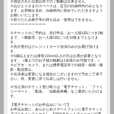
※指定された位置以外でのご観劇は出来ません。
※おひとりさまのスペースは、足元の白線枠内のみとなり
ます。お荷物を含め、白線枠内に収めていただきますよう
お願いいたします。
※折りたたみ椅子等の持ち込み・使用はできません。
ーーーーーーーーーー
※チケットのご予約は、先行申込：お一人様1回につき2枚
まで、一般販売：お一人様1回につき10枚までとなりま
す。
※先行受付はクレジットカード決済のみがお選び頂けま
す。
※5歳以上または身長110cm以上の方はお席が必要となり
ます。（膝上でのお子様の観劇は1名様のみ可能です。）
※ビデオ・カメラ、または携帯電話等での録音・録画・撮
影・配信禁止。
※出演者は変更になる場合がございますので予めご了承下
さい。尚、変更に伴う払戻しは行いません。
※当公演のチケット受け取りは「電子チケット」「ファミ
リーマート」「配送」「自動発券機」をご選択いただけま
す。
【電子チケットのお申込みについて】
お申込み前に、あらかじめスマートフォンに電子チケット
アプリをインストールし、FANYチケットマイページの電