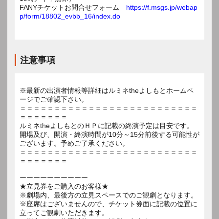
FANYチケットお問合せフォーム
https://f.msgs.jp/webap
p/form/18802_evbb_16/index.do
注意事項
※最新の出演者情報等詳細はルミネtheよしもとホームペ
ージでご確認下さい。
＝＝＝＝＝＝＝＝＝＝＝＝＝＝＝＝＝＝＝＝＝＝＝＝＝＝
＝＝＝＝＝＝＝
ルミネtheよしもとのＨＰに記載の終演予定は目安です。
開場及び、開演・終演時間が10分～15分前後する可能性が
ございます。予めご了承ください。
＝＝＝＝＝＝＝＝＝＝＝＝＝＝＝＝＝＝＝＝＝＝＝＝＝＝
＝＝＝＝＝＝＝
ーーーーーーーーーー
★立見券をご購入のお客様★
※劇場内、最後方の立見スペースでのご観劇となります。
※座席はございませんので、チケット券面に記載の位置に
立ってご観劇いただきます。