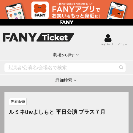
マイページ
メニュー
劇場
から探す
詳細検索
先着販売
ルミネtheよしもと 平日公演 プラス７月