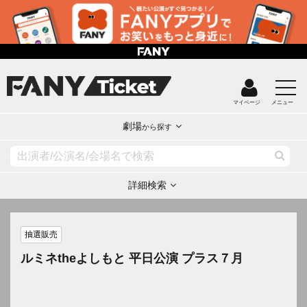
マイページ
メニュー
劇場
から探す
詳細検索
抽選販売
ルミネtheよしもと 平日公演 プラス７月