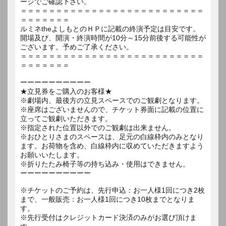
ージでご確認下さい。
＝＝＝＝＝＝＝＝＝＝＝＝＝＝＝＝＝＝＝＝＝＝＝＝＝＝
＝＝＝＝＝＝＝
ルミネtheよしもとのＨＰに記載の終演予定は目安です。
開場及び、開演・終演時間が10分～15分前後する可能性が
ございます。予めご了承ください。
＝＝＝＝＝＝＝＝＝＝＝＝＝＝＝＝＝＝＝＝＝＝＝＝＝＝
＝＝＝＝＝＝＝
ーーーーーーーーーー
★立見券をご購入のお客様★
※劇場内、最後方の立見スペースでのご観劇となります。
※座席はございませんので、チケット券面に記載の位置に
立ってご観劇いただきます。
※指定された位置以外でのご観劇は出来ません。
※おひとりさまのスペースは、足元の白線枠内のみとなり
ます。お荷物を含め、白線枠内に収めていただきますよう
お願いいたします。
※折りたたみ椅子等の持ち込み・使用はできません。
ーーーーーーーーーー
※チケットのご予約は、先行申込：お一人様1回につき2枚
まで、一般販売：お一人様1回につき10枚までとなりま
す。
※先行受付はクレジットカード決済のみがお選び頂けま