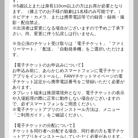
す。
※5歳以上または身長110cm以上の方はお席が必要となり
ます。（膝上でのお子様の観劇は1名様のみ可能です。）
※ビデオ・カメラ、または携帯電話等での録音・録画・撮
影・配信禁止。
※出演者は変更になる場合がございますので予めご了承下
さい。尚、変更に伴う払戻しは行いません。
※当公演のチケット受け取りは「電子チケット」「ファミ
リーマート」「配送」「自動発券機」をご選択いただけま
す。
【電子チケットのお申込みについて】
お申込み前に、あらかじめスマートフォンに電子チケット
アプリをインストールし、FANYチケットマイページの電
子チケット設定から携帯電話番号をご登録いただく必要が
あります。
タブレット端末は推奨環境外となり、電子チケットの表示
や入場処理の際に正常に動作しない場合がございますの
で、必ずスマートフォンをご用意ください。
※電子チケットアプリのインストール方法は、メニュー
「ご利用ガイド」をご確認ください。
【電子チケットの分配について】
チケットを同行者へ分配する場合、同行者の方も電子チケ
ットアプリをインストールしていただく必要があります。