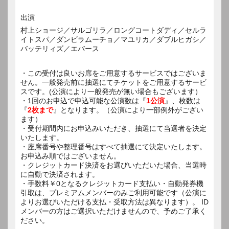
出演
村上ショージ／サルゴリラ／ロングコートダディ／セルラ
イトスパ／ダンビラムーチョ／マユリカ／ダブルヒガシ／
バッテリィズ／エバース
・この受付は良いお席をご用意するサービスではございま
せん。一般発売前に抽選にてチケットをご用意するサービ
スです。(公演により一般発売が無い場合もございます）
・1回のお申込で申込可能な公演数は『
1公演
』、枚数は
『
2枚まで
』となります。（公演により一部例外がござい
ます）
・受付期間内にお申込みいただき、抽選にて当選者を決定
いたします。
・座席番号や整理番号はすべて抽選にて決定いたします。
お申込み順ではございません。
・クレジットカード決済をお選びいただいた場合、当選時
に自動で決済されます。
・手数料￥0となるクレジットカード支払い・自動発券機
引取は、プレミアムメンバーのみご利用可能です（公演に
よりお選びいただける支払・受取方法は異なります）。 ID
メンバーの方はご選択いただけませんので、予めご了承く
ださい。