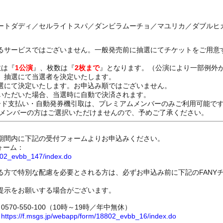
ートダディ／セルライトスパ／ダンビラムーチョ／マユリカ／ダブルヒ
るサービスではございません。一般発売前に抽選にてチケットをご用意
数は『
1公演
』、枚数は『
2枚まで
』となります。（公演により一部例外
、抽選にて当選者を決定いたします。
選にて決定いたします。お申込み順ではございません。
いただいた場合、当選時に自動で決済されます。
ード支払い・自動発券機引取は、プレミアムメンバーのみご利用可能で
Dメンバーの方はご選択いただけませんので、予めご了承ください。
期間内に下記の受付フォームよりお申込みください。
ォーム：
8802_evbb_147/index.do
る方で特別な配慮を必要とされる方は、必ずお申込み前に下記のFANY
提示をお願いする場合がございます。
70-550-100（10時～19時／年中無休）
ム
https://f.msgs.jp/webapp/form/18802_evbb_16/index.do