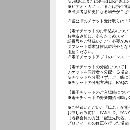
※5歳以上または身長110cm以
※ビデオ・カメラ、または携帯電
※出演者は変更になる場合がござ
※当公演のチケット受け取りは「
【電子チケットのお申込みについ
お申込み前に、あらかじめスマー
話番号をご登録いただく必要があ
タブレット端末は推奨環境外とな
用意ください。
※電子チケットアプリのインスト
【電子チケットの分配について】
チケットを同行者へ分配する場合
※チケットを分配せず、ご一緒に
※チケットの分配方法は、FAQ
【電子チケットのご入場時につい
※電子チケットの発券開始日時は公
※ご登録いただいた「氏名」が電
お申し込み前に、FANY ID、
（既存会員の方は「配送先氏名」
プロフィールの修正を行った場合