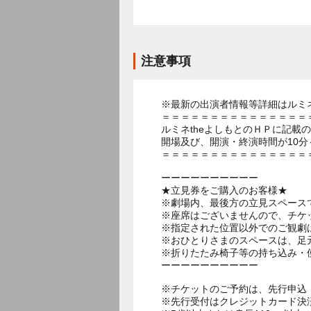
注意事項
※最新の出演者情報等詳細はルミネ
＝＝＝＝＝＝＝＝＝＝＝＝＝＝＝
ルミネtheよしもとのＨＰに記載
開場及び、開演・終演時間が10分
＝＝＝＝＝＝＝＝＝＝＝＝＝＝＝
ーーーーーーーーーー
★立見券をご購入のお客様★
※劇場内、最後方の立見スペース
※座席はございませんので、チケ
※指定された位置以外でのご観劇
※おひとりさまのスペースは、足
※折りたたみ椅子等の持ち込み・
ーーーーーーーーーー
※チケットのご予約は、先行申込：
※先行受付はクレジットカード決