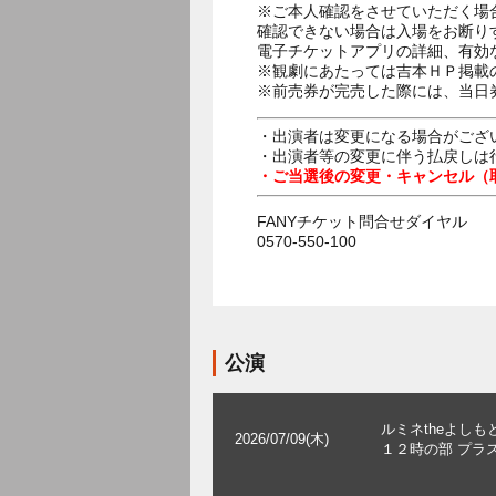
※ご本人確認をさせていただく場
確認できない場合は入場をお断り
電子チケットアプリの詳細、有効
※観劇にあたっては吉本ＨＰ掲載の
※前売券が完売した際には、当日
・出演者は変更になる場合がござ
・出演者等の変更に伴う払戻しは
・ご当選後の変更・キャンセル（
FANYチケット問合せダイヤル
0570-550-100
公演
ルミネtheよしも
2026/07/09(木)
１２時の部 プラ