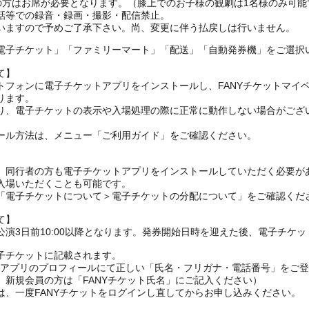
上の方はお席が必要となります。（膝上でのお子様の観劇は1名様のみ可能
話等での録音・録画・撮影・配信禁止。
いますので予めご了承下さい。尚、変更に伴う払戻しは行いません。
電子チケット」「ファミリーマート」「配送」「自動発券機」をご選択
て】
トフォンに電子チケットアプリをインストールし、FANYチケットマイ
ります。
り、電子チケットの表示や入場処理の際に正常に動作しない場合がござ
ール方法は、メニュー「ご利用ガイド」をご確認ください。
、同行者の方も電子チケットアプリをインストールしていただく必要が
入場いただくことも可能です。
の「電子チケットについて＞電子チケットの分配について」をご確認くだ
て】
演3日前10:00以降となります。発券開始日時を迎えた後、電子チケ
子チケットに記載されます。
FANYアプリのプロフィールにて正しい「氏名・フリガナ・電話番号」を
、新規会員の方は「FANYチケット氏名」にご記入ください）
は、一度FANYチケットをログインし直してからお申し込みください