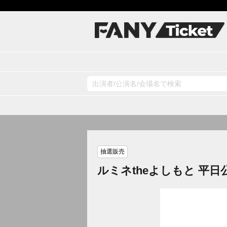
抽選販売
ルミネtheよしもと 平日