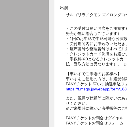
出演
サルゴリラ／タモンズ／ロングコ
・この受付は良いお席をご用意す
発売が無い場合もございます）
・1回のお申込で申込可能な公演
・受付期間内にお申込みいただき
・座席番号や整理番号はすべて抽
・クレジットカード決済をお選び
・手数料￥0となるクレジットカ
払・受取方法は異なります）。 I
【車いすでご来場のお客様へ】
車いすをご使用の方は、抽選受付
FANYチケット 車いす抽選申込フ
https://f.msgs.jp/webapp/form/1
また、視覚や聴覚等に障がいのあ
せください。
※ご来場時に障がい者手帳等のご
FANYチケットお問合せダイヤル 05
FANYチケットお問合せフォー