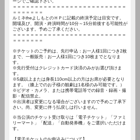
ージでご確認下さい。
＝＝＝＝＝＝＝＝＝＝＝＝＝＝＝＝＝＝＝＝＝＝＝＝＝＝
＝＝＝＝＝＝＝
ルミネtheよしもとのＨＰに記載の終演予定は目安です。
開場及び、開演・終演時間が10分～15分前後する可能性が
ございます。予めご了承ください。
＝＝＝＝＝＝＝＝＝＝＝＝＝＝＝＝＝＝＝＝＝＝＝＝＝＝
＝＝＝＝＝＝＝
※チケットのご予約は、先行申込：お一人様1回につき2枚
まで、一般販売：お一人様1回につき10枚までとなりま
す。
※先行受付はクレジットカード決済のみがお選び頂けま
す。
※5歳以上または身長110cm以上の方はお席が必要となり
ます。（膝上でのお子様の観劇は1名様のみ可能です。）
※ビデオ・カメラ、または携帯電話等での録音・録画・撮
影・配信禁止。
※出演者は変更になる場合がございますので予めご了承下
さい。尚、変更に伴う払戻しは行いません。
※当公演のチケット受け取りは「電子チケット」「ファミ
リーマート」「配送」「自動発券機」をご選択いただけま
す。
【電子チケットのお申込みについて】