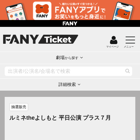
マイページ
メニュー
劇場
から探す
詳細検索
抽選販売
ルミネtheよしもと 平日公演 プラス７月