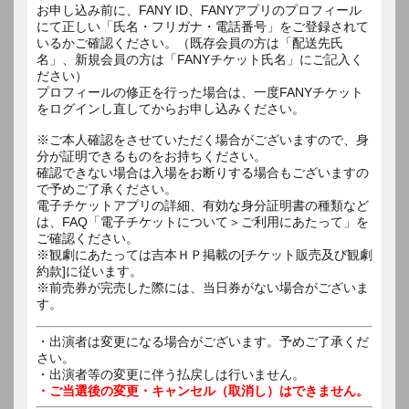
お申し込み前に、FANY ID、FANYアプリのプロフィール
にて正しい「氏名・フリガナ・電話番号」をご登録されて
いるかご確認ください。（既存会員の方は「配送先氏
名」、新規会員の方は「FANYチケット氏名」にご記入く
ださい）
プロフィールの修正を行った場合は、一度FANYチケット
をログインし直してからお申し込みください。
※ご本人確認をさせていただく場合がございますので、身
分が証明できるものをお持ちください。
確認できない場合は入場をお断りする場合もございますの
で予めご了承ください。
電子チケットアプリの詳細、有効な身分証明書の種類など
は、FAQ「電子チケットについて＞ご利用にあたって」を
ご確認ください。
※観劇にあたっては吉本ＨＰ掲載の[チケット販売及び観劇
約款]に従います。
※前売券が完売した際には、当日券がない場合がございま
す。
・出演者は変更になる場合がございます。予めご了承くだ
さい。
・出演者等の変更に伴う払戻しは行いません。
・ご当選後の変更・キャンセル（取消し）はできません。