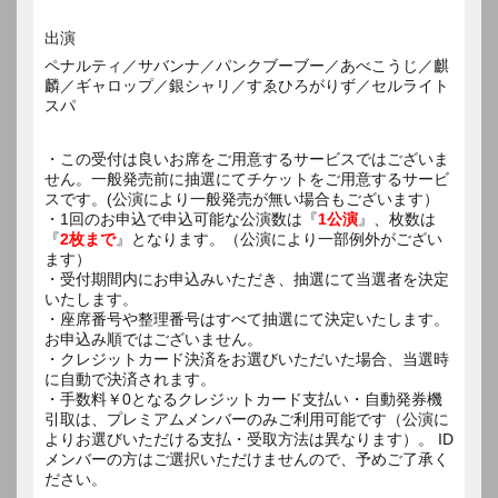
出演
ペナルティ／サバンナ／パンクブーブー／あべこうじ／麒
麟／ギャロップ／銀シャリ／すゑひろがりず／セルライト
スパ
・この受付は良いお席をご用意するサービスではございま
せん。一般発売前に抽選にてチケットをご用意するサービ
スです。(公演により一般発売が無い場合もございます）
・1回のお申込で申込可能な公演数は『
1公演
』、枚数は
『
2枚まで
』となります。（公演により一部例外がござい
ます）
・受付期間内にお申込みいただき、抽選にて当選者を決定
いたします。
・座席番号や整理番号はすべて抽選にて決定いたします。
お申込み順ではございません。
・クレジットカード決済をお選びいただいた場合、当選時
に自動で決済されます。
・手数料￥0となるクレジットカード支払い・自動発券機
引取は、プレミアムメンバーのみご利用可能です（公演に
よりお選びいただける支払・受取方法は異なります）。 ID
メンバーの方はご選択いただけませんので、予めご了承く
ださい。