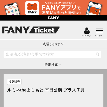
マイページ
メニュー
劇場
から探す
詳細検索
抽選販売
ルミネtheよしもと 平日公演 プラス７月