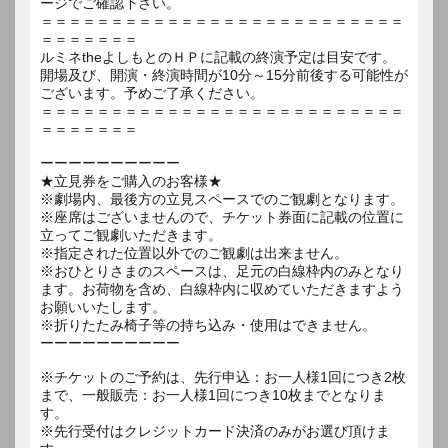
ージでご確認下さい。
＝＝＝＝＝＝＝＝＝＝＝＝＝＝＝＝＝＝＝＝＝＝＝＝＝＝
＝＝＝＝＝＝＝
ルミネtheよしもとのＨＰに記載の終演予定は目安です。
開場及び、開演・終演時間が10分～15分前後する可能性が
ございます。予めご了承ください。
＝＝＝＝＝＝＝＝＝＝＝＝＝＝＝＝＝＝＝＝＝＝＝＝＝＝
＝＝＝＝＝＝＝
ーーーーーーーーーー
★立見券をご購入のお客様★
※劇場内、最後方の立見スペースでのご観劇となります。
※座席はございませんので、チケット券面に記載の位置に
立ってご観劇いただきます。
※指定された位置以外でのご観劇は出来ません。
※おひとりさまのスペースは、足元の白線枠内のみとなり
ます。お荷物を含め、白線枠内に収めていただきますよう
お願いいたします。
※折りたたみ椅子等の持ち込み・使用はできません。
ーーーーーーーーーー
※チケットのご予約は、先行申込：お一人様1回につき2枚
まで、一般販売：お一人様1回につき10枚までとなりま
す。
※先行受付はクレジットカード決済のみがお選び頂けま