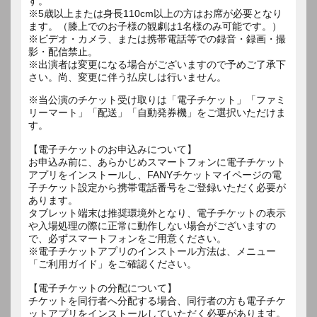
す。
※5歳以上または身長110cm以上の方はお席が必要となり
ます。（膝上でのお子様の観劇は1名様のみ可能です。）
※ビデオ・カメラ、または携帯電話等での録音・録画・撮
影・配信禁止。
※出演者は変更になる場合がございますので予めご了承下
さい。尚、変更に伴う払戻しは行いません。
※当公演のチケット受け取りは「電子チケット」「ファミ
リーマート」「配送」「自動発券機」をご選択いただけま
す。
【電子チケットのお申込みについて】
お申込み前に、あらかじめスマートフォンに電子チケット
アプリをインストールし、FANYチケットマイページの電
子チケット設定から携帯電話番号をご登録いただく必要が
あります。
タブレット端末は推奨環境外となり、電子チケットの表示
や入場処理の際に正常に動作しない場合がございますの
で、必ずスマートフォンをご用意ください。
※電子チケットアプリのインストール方法は、メニュー
「ご利用ガイド」をご確認ください。
【電子チケットの分配について】
チケットを同行者へ分配する場合、同行者の方も電子チケ
ットアプリをインストールしていただく必要があります。