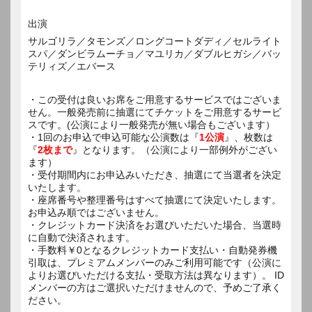
出演
サルゴリラ／タモンズ／ロングコートダディ／セルライト
スパ／ダンビラムーチョ／マユリカ／ダブルヒガシ／バッ
テリィズ／エバース
・この受付は良いお席をご用意するサービスではございま
せん。一般発売前に抽選にてチケットをご用意するサービ
スです。(公演により一般発売が無い場合もございます）
・1回のお申込で申込可能な公演数は『
1公演
』、枚数は
『
2枚まで
』となります。（公演により一部例外がござい
ます）
・受付期間内にお申込みいただき、抽選にて当選者を決定
いたします。
・座席番号や整理番号はすべて抽選にて決定いたします。
お申込み順ではございません。
・クレジットカード決済をお選びいただいた場合、当選時
に自動で決済されます。
・手数料￥0となるクレジットカード支払い・自動発券機
引取は、プレミアムメンバーのみご利用可能です（公演に
よりお選びいただける支払・受取方法は異なります）。 ID
メンバーの方はご選択いただけませんので、予めご了承く
ださい。