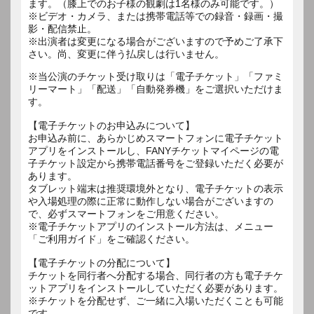
ます。（膝上でのお子様の観劇は1名様のみ可能です。）
※ビデオ・カメラ、または携帯電話等での録音・録画・撮
影・配信禁止。
※出演者は変更になる場合がございますので予めご了承下
さい。尚、変更に伴う払戻しは行いません。
※当公演のチケット受け取りは「電子チケット」「ファミ
リーマート」「配送」「自動発券機」をご選択いただけま
す。
【電子チケットのお申込みについて】
お申込み前に、あらかじめスマートフォンに電子チケット
アプリをインストールし、FANYチケットマイページの電
子チケット設定から携帯電話番号をご登録いただく必要が
あります。
タブレット端末は推奨環境外となり、電子チケットの表示
や入場処理の際に正常に動作しない場合がございますの
で、必ずスマートフォンをご用意ください。
※電子チケットアプリのインストール方法は、メニュー
「ご利用ガイド」をご確認ください。
【電子チケットの分配について】
チケットを同行者へ分配する場合、同行者の方も電子チケ
ットアプリをインストールしていただく必要があります。
※チケットを分配せず、ご一緒に入場いただくことも可能
です。