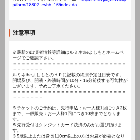
p/form/18802_evbb_16/index.do
注意事項
※最新の出演者情報等詳細はルミネtheよしもとホームペ
ージでご確認下さい。
＝＝＝＝＝＝＝＝＝＝＝＝＝＝＝＝＝＝＝＝＝＝＝＝＝＝
＝＝＝＝＝＝＝
ルミネtheよしもとのＨＰに記載の終演予定は目安です。
開場及び、開演・終演時間が10分～15分前後する可能性が
ございます。予めご了承ください。
＝＝＝＝＝＝＝＝＝＝＝＝＝＝＝＝＝＝＝＝＝＝＝＝＝＝
＝＝＝＝＝＝＝
※チケットのご予約は、先行申込：お一人様1回につき2枚
まで、一般販売：お一人様1回につき10枚までとなりま
す。
※先行受付はクレジットカード決済のみがお選び頂けま
す。
※5歳以上または身長110cm以上の方はお席が必要となり