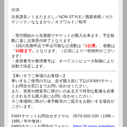
出演
次長課長／くまだまさし／NON STYLE／囲碁将棋／ガク
テンソク／ななまがり／オズワルド／蛙亭
・受付開始から先着順でチケットが購入出来ます。予定枚
数に達し次第受付終了となります。
・1回の先着申込で申込可能な公演数は『
1公演
』、枚数は
『
10枚まで
』となります。（公演により一部例外がござい
ます）
・座席番号や整理番号は、すべてコンピュータ制御により
自動で決定します。
【車いすでご来場のお客様へ】
車いすをご使用の方は、必ず購入前に下記のFANYチケッ
トお問合せ窓口までお問い合わせください。
また、視覚や聴覚等に障がいのある方で特別な配慮を必要
とされる方も購入前にお問い合わせください。
※ご来場時に障がい者手帳等のご提示をお願いする場合が
ございます。
FANYチケットお問合せダイヤル 0570-550-100（10時～
19時／年中無休）
FANYチケットお問合せフォーム
https://f.msgs.jp/webap