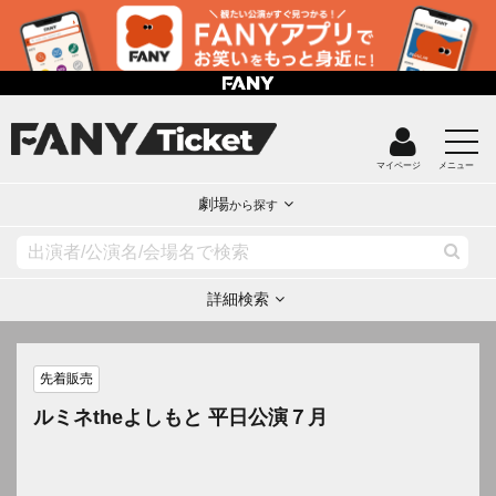
マイページ
メニュー
劇場
から探す
詳細検索
先着販売
ルミネtheよしもと 平日公演７月