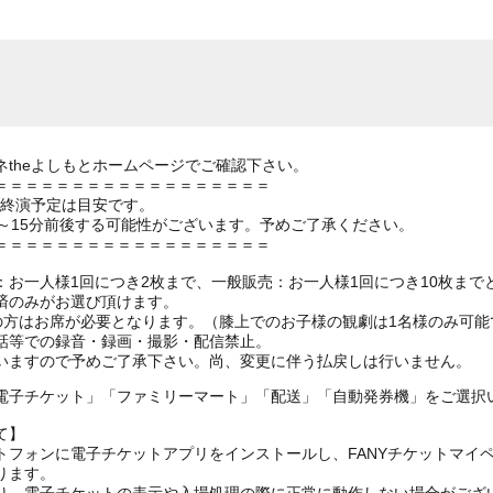
theよしもとホームページでご確認下さい。
＝＝＝＝＝＝＝＝＝＝＝＝＝＝＝＝＝＝
の終演予定は目安です。
～15分前後する可能性がございます。予めご了承ください。
＝＝＝＝＝＝＝＝＝＝＝＝＝＝＝＝＝＝
お一人様1回につき2枚まで、一般販売：お一人様1回につき10枚まで
済のみがお選び頂けます。
上の方はお席が必要となります。（膝上でのお子様の観劇は1名様のみ可能
話等での録音・録画・撮影・配信禁止。
いますので予めご了承下さい。尚、変更に伴う払戻しは行いません。
電子チケット」「ファミリーマート」「配送」「自動発券機」をご選択
て】
トフォンに電子チケットアプリをインストールし、FANYチケットマイ
ります。