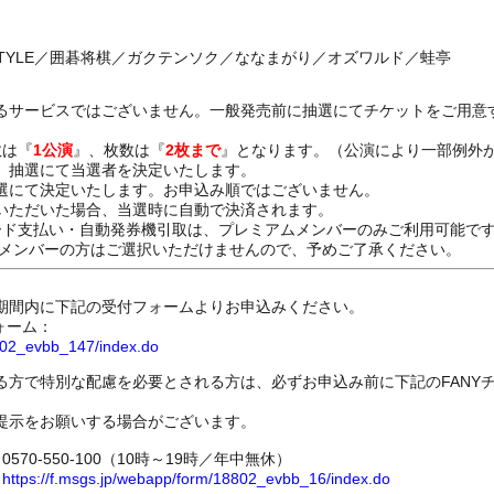
STYLE／囲碁将棋／ガクテンソク／ななまがり／オズワルド／蛙亭
るサービスではございません。一般発売前に抽選にてチケットをご用意
数は『
1公演
』、枚数は『
2枚まで
』となります。（公演により一部例外
、抽選にて当選者を決定いたします。
選にて決定いたします。お申込み順ではございません。
いただいた場合、当選時に自動で決済されます。
ード支払い・自動発券機引取は、プレミアムメンバーのみご利用可能で
Dメンバーの方はご選択いただけませんので、予めご了承ください。
期間内に下記の受付フォームよりお申込みください。
ォーム：
8802_evbb_147/index.do
る方で特別な配慮を必要とされる方は、必ずお申込み前に下記のFANY
提示をお願いする場合がございます。
70-550-100（10時～19時／年中無休）
ム
https://f.msgs.jp/webapp/form/18802_evbb_16/index.do