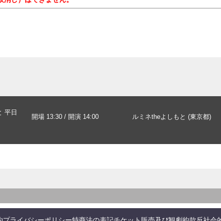
と 平日
開場 13:30 / 開演 14:00
ルミネtheよしもと (東京都)
約
プライバシーポリシー
特商法の表記
チケット販売及び観劇約款
反社会