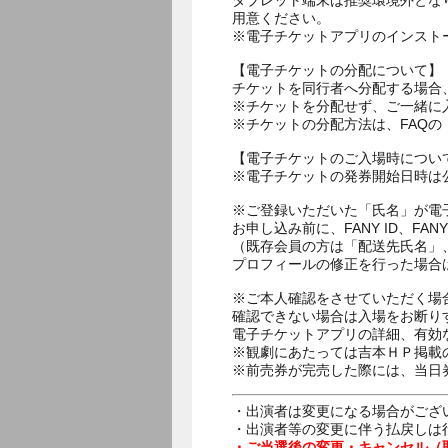
タブレット端末は推奨環境外とな
用意ください。
※電子チケットアプリのインスト
【電子チケットの分配について】
チケットを同行者へ分配する場合
※チケットを分配せず、ご一緒に
※チケットの分配方法は、FAQ
【電子チケットのご入場時につい
※電子チケットの発券開始日時は公
※ご登録いただいた「氏名」が電
お申し込み前に、FANY ID、
（既存会員の方は「配送先氏名」
プロフィールの修正を行った場合
※ご本人確認をさせていただく場
確認できない場合は入場をお断り
電子チケットアプリの詳細、有効
※観劇にあたっては吉本ＨＰ掲載の
※前売券が完売した際には、当日
・出演者は変更になる場合がござ
・出演者等の変更に伴う払戻しは
・ご当選後の変更・キャンセル（