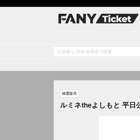
抽選販売
ルミネtheよしもと 平日