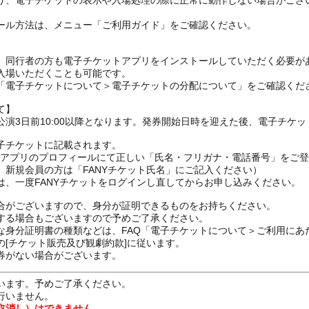
り、電子チケットの表示や入場処理の際に正常に動作しない場合がござ
ール方法は、メニュー「ご利用ガイド」をご確認ください。
、同行者の方も電子チケットアプリをインストールしていただく必要が
入場いただくことも可能です。
の「電子チケットについて＞電子チケットの分配について」をご確認くだ
て】
演3日前10:00以降となります。発券開始日時を迎えた後、電子チケ
子チケットに記載されます。
FANYアプリのプロフィールにて正しい「氏名・フリガナ・電話番号」を
、新規会員の方は「FANYチケット氏名」にご記入ください）
は、一度FANYチケットをログインし直してからお申し込みください
合がございますので、身分が証明できるものをお持ちください。
する場合もございますので予めご了承ください。
な身分証明書の種類などは、FAQ「電子チケットについて＞ご利用にあ
[チケット販売及び観劇約款]に従います。
券がない場合がございます。
います。予めご了承ください。
行いません。
取消し）はできません。