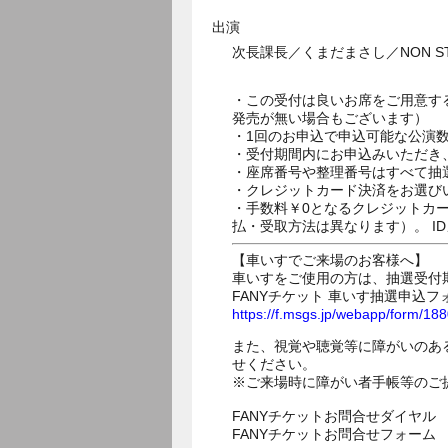
出演
次長課長／くまだまさし／NON 
・この受付は良いお席をご用意す
発売が無い場合もございます）
・1回のお申込で申込可能な公演
・受付期間内にお申込みいただき
・座席番号や整理番号はすべて抽
・クレジットカード決済をお選び
・手数料￥0となるクレジットカ
払・受取方法は異なります）。 I
【車いすでご来場のお客様へ】
車いすをご使用の方は、抽選受付
FANYチケット 車いす抽選申込フ
https://f.msgs.jp/webapp/form/1
また、視覚や聴覚等に障がいのあ
せください。
※ご来場時に障がい者手帳等のご
FANYチケットお問合せダイヤル 05
FANYチケットお問合せフォー