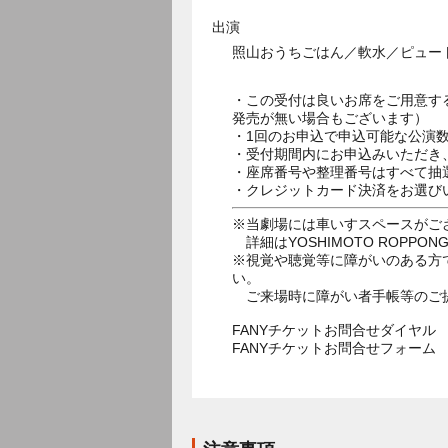
出演
照山おうちごはん／軟水／ピュート／ヨ
・この受付は良いお席をご用意す
発売が無い場合もございます）
・1回のお申込で申込可能な公演
・受付期間内にお申込みいただき
・座席番号や整理番号はすべて抽
・クレジットカード決済をお選び
※当劇場には車いすスペースがご
詳細はYOSHIMOTO ROPPON
※視覚や聴覚等に障がいのある方
い。
ご来場時に障がい者手帳等のご
FANYチケットお問合せダイヤル 05
FANYチケットお問合せフォー