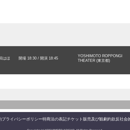
YOSHIMOTO ROPPONGI
1回はほ
開場 18:30 / 開演 18:45
THEATER (東京都)
約
プライバシーポリシー
特商法の表記
チケット販売及び観劇約款
反社会