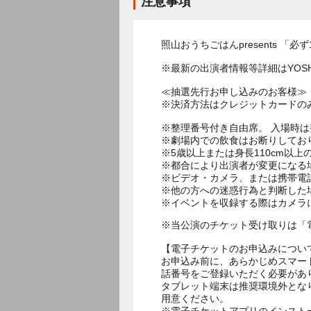
注意事項
照山おうちごはんpresents 
※最新の出演者情報等詳細はYOSHI
≪抽選先行お申し込みのお客様≫
※決済方法はクレジットカードの
※整理番号付き自由席。 入場時
※劇場内での飲食はお断りしてお
※5歳以上または身長110cm以
※都合により出演者が変更になる
※ビデオ・カメラ、または携帯電
※他の方への迷惑行為と判断した
※イベントを収録する際はカメラ
※当公演のチケット受け取りは「
【電子チケットのお申込みについ
お申込み前に、あらかじめスマー
話番号をご登録いただく必要があ
タブレット端末は推奨環境外とな
用意ください。