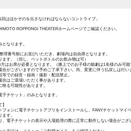
「必ず1回はほかぞのを出さなければならないコントライブ」
MOTO ROPPONGI THEATERホームページでご確認ください。
みとなります。
は整理番号順にお並びいただき、劇場内は自由席となります。
ります。（但し、ペットボトルのお飲み物は可）
上の方はお席が必要となります。（膝上でのお子様の観劇は1名様のみ可能
場合がございますので予めご了承下さい。尚、変更に伴う払戻しは行い
話等での録音・録画・撮影・配信禁止。
場合はご退場いただく事があります。
に映る可能性があります。
電子チケット」のみとなります。
て】
トフォンに電子チケットアプリをインストールし、FANYチケットマイ
ります。
り、電子チケットの表示や入場処理の際に正常に動作しない場合がござ