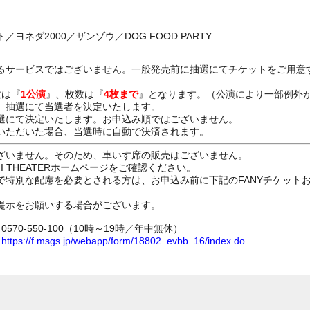
ネダ2000／ザンゾウ／DOG FOOD PARTY
るサービスではございません。一般発売前に抽選にてチケットをご用意
数は『
1公演
』、枚数は『
4枚まで
』となります。（公演により一部例外
、抽選にて当選者を決定いたします。
選にて決定いたします。お申込み順ではございません。
いただいた場合、当選時に自動で決済されます。
ざいません。そのため、車いす席の販売はございません。
GI THEATERホームページをご確認ください。
で特別な配慮を必要とされる方は、お申込み前に下記のFANYチケット
提示をお願いする場合がございます。
70-550-100（10時～19時／年中無休）
ム
https://f.msgs.jp/webapp/form/18802_evbb_16/index.do