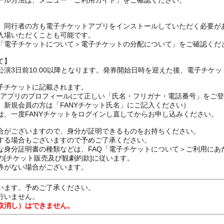
ール方法は、メニュー「ご利用ガイド」をご確認ください。
、同行者の方も電子チケットアプリをインストールしていただく必要が
入場いただくことも可能です。
の「電子チケットについて＞電子チケットの分配について」をご確認くだ
て】
演3日前10:00以降となります。発券開始日時を迎えた後、電子チケ
子チケットに記載されます。
FANYアプリのプロフィールにて正しい「氏名・フリガナ・電話番号」を
、新規会員の方は「FANYチケット氏名」にご記入ください）
は、一度FANYチケットをログインし直してからお申し込みください
合がございますので、身分が証明できるものをお持ちください。
する場合もございますので予めご了承ください。
な身分証明書の種類などは、FAQ「電子チケットについて＞ご利用にあ
[チケット販売及び観劇約款]に従います。
券がない場合がございます。
います。予めご了承ください。
行いません。
取消し）はできません。