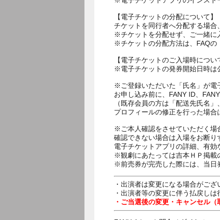
※電子チケットアプリのインスト
【電子チケットの分配について】
チケットを同行者へ分配する場合
※チケットを分配せず、ご一緒に
※チケットの分配方法は、FAQ
【電子チケットのご入場時につい
※電子チケットの発券開始日時は公
※ご登録いただいた「氏名」が電
お申し込み前に、FANY ID、
（既存会員の方は「配送先氏名」
プロフィールの修正を行った場合
※ご本人確認をさせていただく場
確認できない場合は入場をお断り
電子チケットアプリの詳細、有効
※観劇にあたっては吉本ＨＰ掲載の
※前売券が完売した際には、当日
・出演者は変更になる場合がござ
・出演者等の変更に伴う払戻しは
・ご当選後の変更・キャンセル（