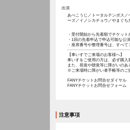
出演
あべこうじ／トータルテンボス／
ーズ／イノシカチョウ／やまぐち
・受付開始から先着順でチケット
・1回の先着申込で申込可能な公
・座席番号や整理番号は、すべて
【車いすでご来場のお客様へ】
車いすをご使用の方は、必ず購入
また、視覚や聴覚等に障がいのあ
※ご来場時に障がい者手帳等のご
FANYチケットお問合せダイヤル 05
FANYチケットお問合せフォー
注意事項