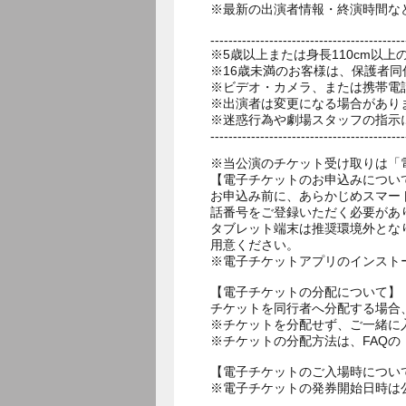
※最新の出演者情報・終演時間な
-------------------------------------------
※5歳以上または身長110cm以
※16歳未満のお客様は、保護者同
※ビデオ・カメラ、または携帯電
※出演者は変更になる場合があり
※迷惑行為や劇場スタッフの指示
-------------------------------------------
※当公演のチケット受け取りは「
【電子チケットのお申込みについ
お申込み前に、あらかじめスマー
話番号をご登録いただく必要があ
タブレット端末は推奨環境外とな
用意ください。
※電子チケットアプリのインスト
【電子チケットの分配について】
チケットを同行者へ分配する場合
※チケットを分配せず、ご一緒に
※チケットの分配方法は、FAQ
【電子チケットのご入場時につい
※電子チケットの発券開始日時は公