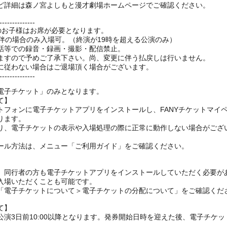
ど詳細は森ノ宮よしもと漫才劇場ホームページでご確認ください。
--------------
上のお子様はお席が必要となります。
伴の場合のみ入場可。（終演が19時を超える公演のみ）
話等での録音・録画・撮影・配信禁止。
ますので予めご了承下さい。尚、変更に伴う払戻しは行いません。
に従わない場合はご退場頂く場合がございます。
--------------
電子チケット」のみとなります。
て】
トフォンに電子チケットアプリをインストールし、FANYチケットマイ
ります。
り、電子チケットの表示や入場処理の際に正常に動作しない場合がござ
ール方法は、メニュー「ご利用ガイド」をご確認ください。
、同行者の方も電子チケットアプリをインストールしていただく必要が
入場いただくことも可能です。
の「電子チケットについて＞電子チケットの分配について」をご確認くだ
て】
演3日前10:00以降となります。発券開始日時を迎えた後、電子チケ