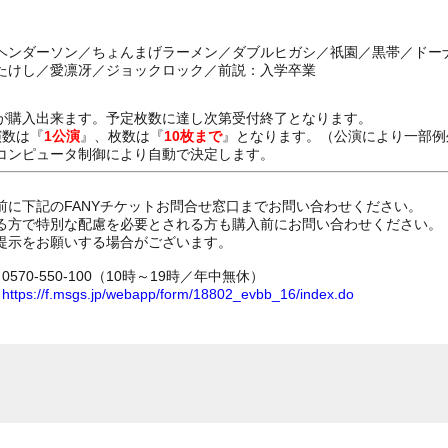
ヘンダーソン／ちょんまげラーメン／ダブルヒガシ／祇園／黒帯／ドー
たけし／愛凛冴／ジョックロック／前説：入学卒業
が購入出来ます。予定枚数に達し次第受付終了となります。
演数は『
1公演
』、枚数は『
10枚まで
』となります。（公演により一部例
コンピュータ制御により自動で決定します。
前に下記のFANYチケットお問合せ窓口までお問い合わせください。
る方で特別な配慮を必要とされる方も購入前にお問い合わせください。
提示をお願いする場合がございます。
70-550-100（10時～19時／年中無休）
ム
https://f.msgs.jp/webapp/form/18802_evbb_16/index.do