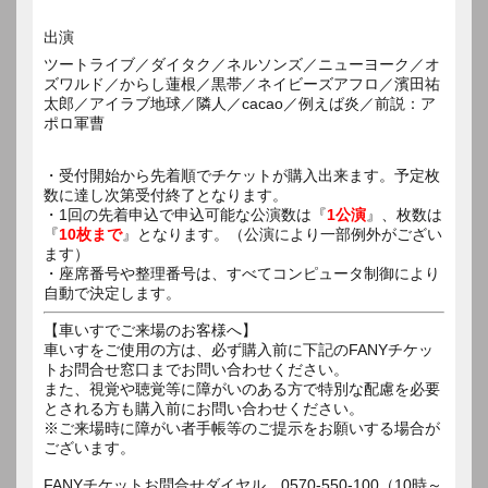
出演
ツートライブ／ダイタク／ネルソンズ／ニューヨーク／オ
ズワルド／からし蓮根／黒帯／ネイビーズアフロ／濱田祐
太郎／アイラブ地球／隣人／cacao／例えば炎／前説：ア
ポロ軍曹
・受付開始から先着順でチケットが購入出来ます。予定枚
数に達し次第受付終了となります。
・1回の先着申込で申込可能な公演数は『
1公演
』、枚数は
『
10枚まで
』となります。（公演により一部例外がござい
ます）
・座席番号や整理番号は、すべてコンピュータ制御により
自動で決定します。
【車いすでご来場のお客様へ】
車いすをご使用の方は、必ず購入前に下記のFANYチケッ
トお問合せ窓口までお問い合わせください。
また、視覚や聴覚等に障がいのある方で特別な配慮を必要
とされる方も購入前にお問い合わせください。
※ご来場時に障がい者手帳等のご提示をお願いする場合が
ございます。
FANYチケットお問合せダイヤル 0570-550-100（10時～