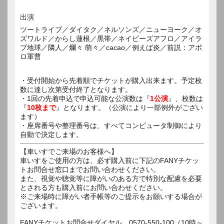
出演
ツートライブ／ダイタク／ネルソンズ／ニューヨーク／オ
ズワルド／からし蓮根／黒帯／ネイビーズアフロ／アイラ
ブ地球／隣人／爛々 萌々／cacao／例えば炎／前説：アポ
ロ軍曹
・受付開始から先着順でチケットが購入出来ます。予定枚
数に達し次第受付終了となります。
・1回の先着申込で申込可能な公演数は『
1公演
』、枚数は
『
10枚まで
』となります。（公演により一部例外がござい
ます）
・座席番号や整理番号は、すべてコンピュータ制御により
自動で決定します。
【車いすでご来場のお客様へ】
車いすをご使用の方は、必ず購入前に下記のFANYチケッ
トお問合せ窓口までお問い合わせください。
また、視覚や聴覚等に障がいのある方で特別な配慮を必要
とされる方も購入前にお問い合わせください。
※ご来場時に障がい者手帳等のご提示をお願いする場合が
ございます。
FANYチケットお問合せダイヤル 0570-550-100（10時～