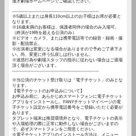
漫才劇場ホームページでご確認ください。
---------------------------------------------------------
※5歳以上または身長110cm以上のお子様はお席が必要と
なります。
※16歳未満のお客様は、保護者同伴の場合のみ入場可。
（終演が19時を超える公演のみ）
※ビデオ・カメラ、または携帯電話等での録音・録画・撮
影・配信禁止。
※出演者は変更になる場合がありますので予めご了承下さ
い。尚、変更に伴う払戻しは行いません。
※迷惑行為や劇場スタッフの指示に従わない場合はご退場
頂く場合がございます。
---------------------------------------------------------
※当公演のチケット受け取りは「電子チケット」のみとな
ります。
【電子チケットのお申込みについて】
お申込み前に、あらかじめスマートフォンに電子チケット
アプリをインストールし、FANYチケットマイページの電
子チケット設定から携帯電話番号をご登録いただく必要が
あります。
タブレット端末は推奨環境外となり、電子チケットの表示
や入場処理の際に正常に動作しない場合がございますの
で、必ずスマートフォンをご用意ください。
※電子チケットアプリのインストール方法は、メニュー