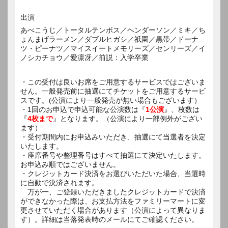
出演
あべこうじ／トータルテンボス／ヘンダーソン／ミキ／ち
ょんまげラーメン／ダブルヒガシ／祇園／黒帯／ドーナ
ツ・ピーナツ／マイスイートメモリーズ／センリーズ／イ
ノシカチョウ／愛凛冴／前説：入学卒業
・この受付は良いお席をご用意するサービスではございま
せん。一般発売前に抽選にてチケットをご用意するサービ
スです。(公演により一般発売が無い場合もございます）
・1回のお申込で申込可能な公演数は『
1公演
』、枚数は
『
4枚まで
』となります。（公演により一部例外がござい
ます）
・受付期間内にお申込みいただき、抽選にて当選者を決定
いたします。
・座席番号や整理番号はすべて抽選にて決定いたします。
お申込み順ではございません。
・クレジットカード決済をお選びいただいた場合、当選時
に自動で決済されます。
万が一、ご登録いただきましたクレジットカードで決済
ができなかった際は、お支払方法をファミリーマートに変
更させていただく場合があります（公演によって異なりま
す）。詳細は当落発表時のメールにてご確認ください。