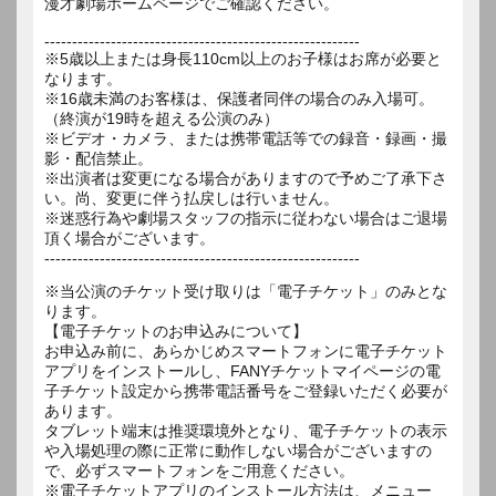
漫才劇場ホームページでご確認ください。
---------------------------------------------------------
※5歳以上または身長110cm以上のお子様はお席が必要と
なります。
※16歳未満のお客様は、保護者同伴の場合のみ入場可。
（終演が19時を超える公演のみ）
※ビデオ・カメラ、または携帯電話等での録音・録画・撮
影・配信禁止。
※出演者は変更になる場合がありますので予めご了承下さ
い。尚、変更に伴う払戻しは行いません。
※迷惑行為や劇場スタッフの指示に従わない場合はご退場
頂く場合がございます。
---------------------------------------------------------
※当公演のチケット受け取りは「電子チケット」のみとな
ります。
【電子チケットのお申込みについて】
お申込み前に、あらかじめスマートフォンに電子チケット
アプリをインストールし、FANYチケットマイページの電
子チケット設定から携帯電話番号をご登録いただく必要が
あります。
タブレット端末は推奨環境外となり、電子チケットの表示
や入場処理の際に正常に動作しない場合がございますの
で、必ずスマートフォンをご用意ください。
※電子チケットアプリのインストール方法は、メニュー