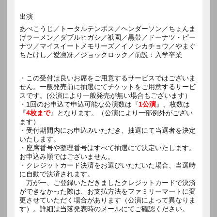
出演
あべこうじ／トータルテンボス／ヘンダーソン／ちょんま
げラーメン／ダブルヒガシ／祇園／黒帯／ドーナツ・ピー
ナツ／マイスイートメモリーズ／イノシカチョウ／やまぐ
ちたけし／愛凛冴／ジョックロック／前説：入学卒業
・この受付は良いお席をご用意するサービスではございま
せん。一般発売前に抽選にてチケットをご用意するサービ
スです。(公演により一般発売が無い場合もございます）
・1回のお申込で申込可能な公演数は『
1公演
』、枚数は
『
4枚まで
』となります。（公演により一部例外がござい
ます）
・受付期間内にお申込みいただき、抽選にて当選者を決定
いたします。
・座席番号や整理番号はすべて抽選にて決定いたします。
お申込み順ではございません。
・クレジットカード決済をお選びいただいた場合、当選時
に自動で決済されます。
万が一、ご登録いただきましたクレジットカードで決済
ができなかった際は、お支払方法をファミリーマートに変
更させていただく場合があります（公演によって異なりま
す）。詳細は当落発表時のメールにてご確認ください。