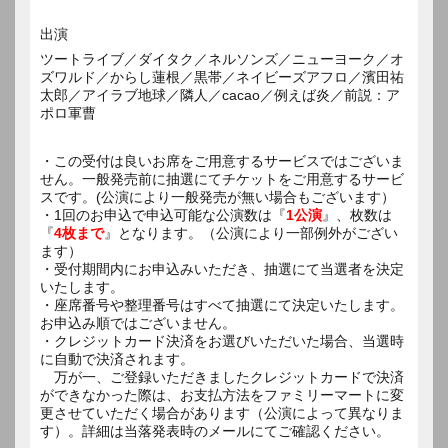
出演
ツートライブ／ダイタク／ネルソンズ／ニューヨーク／オ
ズワルド／からし蓮根／黒帯／ネイビーズアフロ／濱田祐
太郎／アイラブ地球／隣人／cacao／例えば炎／前説：ア
ポロ軍曹
・この受付は良いお席をご用意するサービスではございま
せん。一般発売前に抽選にてチケットをご用意するサービ
スです。(公演により一般発売が無い場合もございます）
・1回のお申込で申込可能な公演数は『
1公演
』、枚数は
『
4枚まで
』となります。（公演により一部例外がござい
ます）
・受付期間内にお申込みいただき、抽選にて当選者を決定
いたします。
・座席番号や整理番号はすべて抽選にて決定いたします。
お申込み順ではございません。
・クレジットカード決済をお選びいただいた場合、当選時
に自動で決済されます。
万が一、ご登録いただきましたクレジットカードで決済
ができなかった際は、お支払方法をファミリーマートに変
更させていただく場合があります（公演によって異なりま
す）。詳細は当落発表時のメールにてご確認ください。