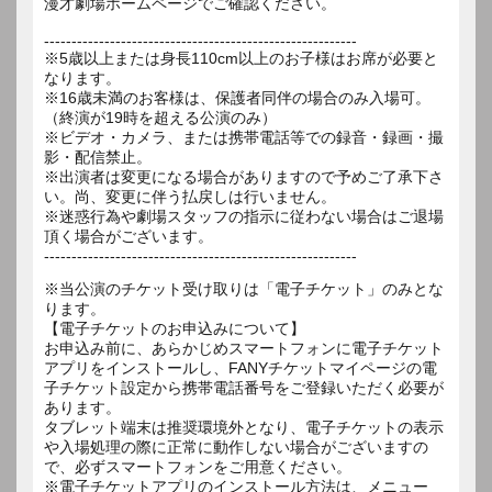
漫才劇場ホームページでご確認ください。
---------------------------------------------------------
※5歳以上または身長110cm以上のお子様はお席が必要と
なります。
※16歳未満のお客様は、保護者同伴の場合のみ入場可。
（終演が19時を超える公演のみ）
※ビデオ・カメラ、または携帯電話等での録音・録画・撮
影・配信禁止。
※出演者は変更になる場合がありますので予めご了承下さ
い。尚、変更に伴う払戻しは行いません。
※迷惑行為や劇場スタッフの指示に従わない場合はご退場
頂く場合がございます。
---------------------------------------------------------
※当公演のチケット受け取りは「電子チケット」のみとな
ります。
【電子チケットのお申込みについて】
お申込み前に、あらかじめスマートフォンに電子チケット
アプリをインストールし、FANYチケットマイページの電
子チケット設定から携帯電話番号をご登録いただく必要が
あります。
タブレット端末は推奨環境外となり、電子チケットの表示
や入場処理の際に正常に動作しない場合がございますの
で、必ずスマートフォンをご用意ください。
※電子チケットアプリのインストール方法は、メニュー