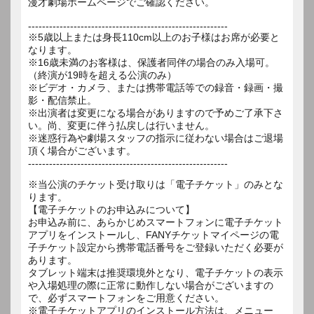
漫才劇場ホームページでご確認ください。
---------------------------------------------------------
※5歳以上または身長110cm以上のお子様はお席が必要と
なります。
※16歳未満のお客様は、保護者同伴の場合のみ入場可。
（終演が19時を超える公演のみ）
※ビデオ・カメラ、または携帯電話等での録音・録画・撮
影・配信禁止。
※出演者は変更になる場合がありますので予めご了承下さ
い。尚、変更に伴う払戻しは行いません。
※迷惑行為や劇場スタッフの指示に従わない場合はご退場
頂く場合がございます。
---------------------------------------------------------
※当公演のチケット受け取りは「電子チケット」のみとな
ります。
【電子チケットのお申込みについて】
お申込み前に、あらかじめスマートフォンに電子チケット
アプリをインストールし、FANYチケットマイページの電
子チケット設定から携帯電話番号をご登録いただく必要が
あります。
タブレット端末は推奨環境外となり、電子チケットの表示
や入場処理の際に正常に動作しない場合がございますの
で、必ずスマートフォンをご用意ください。
※電子チケットアプリのインストール方法は、メニュー