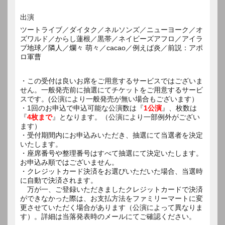
出演
ツートライブ／ダイタク／ネルソンズ／ニューヨーク／オ
ズワルド／からし蓮根／黒帯／ネイビーズアフロ／アイラ
ブ地球／隣人／爛々 萌々／cacao／例えば炎／前説：アポ
ロ軍曹
・この受付は良いお席をご用意するサービスではございま
せん。一般発売前に抽選にてチケットをご用意するサービ
スです。(公演により一般発売が無い場合もございます）
・1回のお申込で申込可能な公演数は『
1公演
』、枚数は
『
4枚まで
』となります。（公演により一部例外がござい
ます）
・受付期間内にお申込みいただき、抽選にて当選者を決定
いたします。
・座席番号や整理番号はすべて抽選にて決定いたします。
お申込み順ではございません。
・クレジットカード決済をお選びいただいた場合、当選時
に自動で決済されます。
万が一、ご登録いただきましたクレジットカードで決済
ができなかった際は、お支払方法をファミリーマートに変
更させていただく場合があります（公演によって異なりま
す）。詳細は当落発表時のメールにてご確認ください。