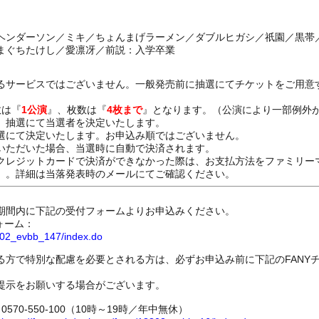
ヘンダーソン／ミキ／ちょんまげラーメン／ダブルヒガシ／祇園／黒帯
まぐちたけし／愛凛冴／前説：入学卒業
るサービスではございません。一般発売前に抽選にてチケットをご用意
数は『
1公演
』、枚数は『
4枚まで
』となります。（公演により一部例外
、抽選にて当選者を決定いたします。
選にて決定いたします。お申込み順ではございません。
いただいた場合、当選時に自動で決済されます。
レジットカードで決済ができなかった際は、お支払方法をファミリー
）。詳細は当落発表時のメールにてご確認ください。
期間内に下記の受付フォームよりお申込みください。
ォーム：
8802_evbb_147/index.do
る方で特別な配慮を必要とされる方は、必ずお申込み前に下記のFANY
提示をお願いする場合がございます。
70-550-100（10時～19時／年中無休）