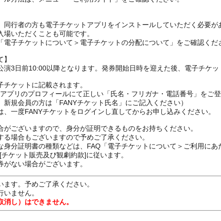
、同行者の方も電子チケットアプリをインストールしていただく必要が
入場いただくことも可能です。
の「電子チケットについて＞電子チケットの分配について」をご確認くだ
て】
演3日前10:00以降となります。発券開始日時を迎えた後、電子チケ
子チケットに記載されます。
FANYアプリのプロフィールにて正しい「氏名・フリガナ・電話番号」を
、新規会員の方は「FANYチケット氏名」にご記入ください）
は、一度FANYチケットをログインし直してからお申し込みください
合がございますので、身分が証明できるものをお持ちください。
する場合もございますので予めご了承ください。
な身分証明書の種類などは、FAQ「電子チケットについて＞ご利用にあ
[チケット販売及び観劇約款]に従います。
券がない場合がございます。
います。予めご了承ください。
行いません。
取消し）はできません。