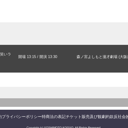
笑いラ
開場 13:15 / 開演 13:30
森ノ宮よしもと漫才劇場 (大阪
約
プライバシーポリシー
特商法の表記
チケット販売及び観劇約款
反社会
Copyright (c) YOSHIMOTO KOGYO. All Rights Reserved.