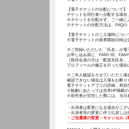
【電子チケットの分配について】
チケットを同行者へ分配する場合
※チケットを分配せず、ご一緒に
※チケットの分配方法は、FAQ
【電子チケットのご入場時につい
※電子チケットの発券開始日時は公
※ご登録いただいた「氏名」が電
お申し込み前に、FANY ID、
（既存会員の方は「配送先氏名」
プロフィールの修正を行った場合
※ご本人確認をさせていただく場
確認できない場合は入場をお断り
電子チケットアプリの詳細、有効
※観劇にあたっては吉本HP掲載の
※前売券が完売した際には、当日
・出演者は変更になる場合がござ
・出演者等の変更に伴う払戻しは
・ご当選後の変更・キャンセル（