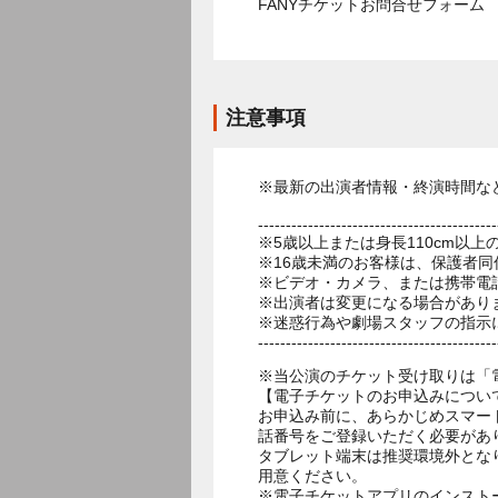
FANYチケットお問合せフォー
注意事項
※最新の出演者情報・終演時間な
-------------------------------------------
※5歳以上または身長110cm以
※16歳未満のお客様は、保護者同
※ビデオ・カメラ、または携帯電
※出演者は変更になる場合があり
※迷惑行為や劇場スタッフの指示
-------------------------------------------
※当公演のチケット受け取りは「
【電子チケットのお申込みについ
お申込み前に、あらかじめスマー
話番号をご登録いただく必要があ
タブレット端末は推奨環境外とな
用意ください。
※電子チケットアプリのインスト