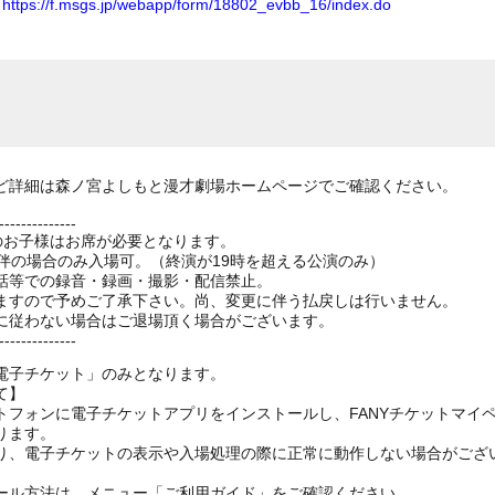
ム
https://f.msgs.jp/webapp/form/18802_evbb_16/index.do
ど詳細は森ノ宮よしもと漫才劇場ホームページでご確認ください。
--------------
上のお子様はお席が必要となります。
伴の場合のみ入場可。（終演が19時を超える公演のみ）
話等での録音・録画・撮影・配信禁止。
ますので予めご了承下さい。尚、変更に伴う払戻しは行いません。
に従わない場合はご退場頂く場合がございます。
--------------
電子チケット」のみとなります。
て】
トフォンに電子チケットアプリをインストールし、FANYチケットマイ
ります。
り、電子チケットの表示や入場処理の際に正常に動作しない場合がござ
ール方法は、メニュー「ご利用ガイド」をご確認ください。