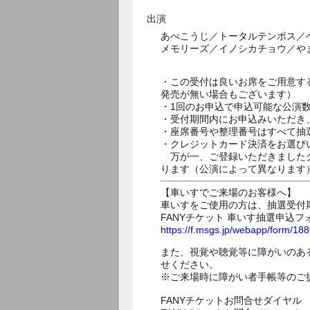
出演
あべこうじ／トータルテンボス／
メモリーズ／イノシカチョウ／や
・この受付は良いお席をご用意す
発売が無い場合もございます）
・1回のお申込で申込可能な公演
・受付期間内にお申込みいただき
・座席番号や整理番号はすべて抽
・クレジットカード決済をお選び
万が一、ご登録いただきましたク
ります（公演によって異なります
【車いすでご来場のお客様へ】
車いすをご使用の方は、抽選受付
FANYチケット 車いす抽選申込フ
https://f.msgs.jp/webapp/form/1
また、視覚や聴覚等に障がいのあ
せください。
※ご来場時に障がい者手帳等のご
FANYチケットお問合せダイヤル 05