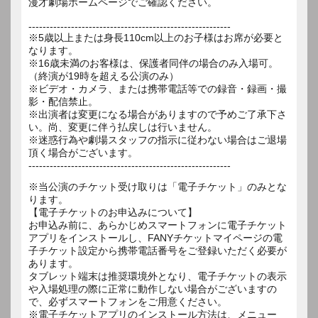
漫才劇場ホームページでご確認ください。
---------------------------------------------------------
※5歳以上または身長110cm以上のお子様はお席が必要と
なります。
※16歳未満のお客様は、保護者同伴の場合のみ入場可。
（終演が19時を超える公演のみ）
※ビデオ・カメラ、または携帯電話等での録音・録画・撮
影・配信禁止。
※出演者は変更になる場合がありますので予めご了承下さ
い。尚、変更に伴う払戻しは行いません。
※迷惑行為や劇場スタッフの指示に従わない場合はご退場
頂く場合がございます。
---------------------------------------------------------
※当公演のチケット受け取りは「電子チケット」のみとな
ります。
【電子チケットのお申込みについて】
お申込み前に、あらかじめスマートフォンに電子チケット
アプリをインストールし、FANYチケットマイページの電
子チケット設定から携帯電話番号をご登録いただく必要が
あります。
タブレット端末は推奨環境外となり、電子チケットの表示
や入場処理の際に正常に動作しない場合がございますの
で、必ずスマートフォンをご用意ください。
※電子チケットアプリのインストール方法は、メニュー