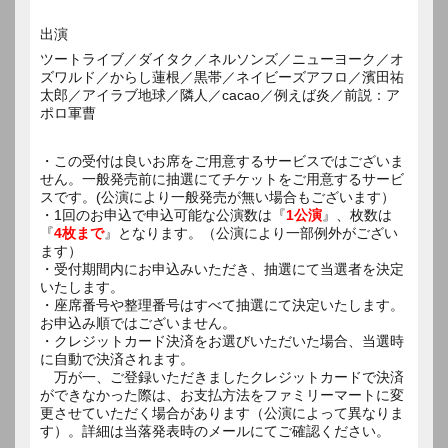
出演
ツートライブ／ダイタク／ネルソンズ／ニューヨーク／オ
ズワルド／からし蓮根／黒帯／ネイビーズアフロ／濱田祐
太郎／アイラブ地球／隣人／cacao／例えば炎／前説：ア
ポロ軍曹
・この受付は良いお席をご用意するサービスではございま
せん。一般発売前に抽選にてチケットをご用意するサービ
スです。(公演により一般発売が無い場合もございます）
・1回のお申込で申込可能な公演数は『
1公演
』、枚数は
『
4枚まで
』となります。（公演により一部例外がござい
ます）
・受付期間内にお申込みいただき、抽選にて当選者を決定
いたします。
・座席番号や整理番号はすべて抽選にて決定いたします。
お申込み順ではございません。
・クレジットカード決済をお選びいただいた場合、当選時
に自動で決済されます。
万が一、ご登録いただきましたクレジットカードで決済
ができなかった際は、お支払方法をファミリーマートに変
更させていただく場合があります（公演によって異なりま
す）。詳細は当落発表時のメールにてご確認ください。