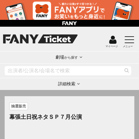
マイページ
メニュー
劇場
から探す
詳細検索
抽選販売
幕張土日祝ネタＳＰ７月公演