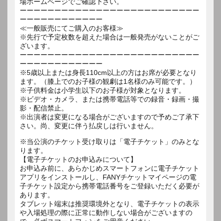
場ホームページでご確認下さい。
ーーーーーーーーーーーーーーーーーーーーーーーーーー
ーーーーーーーーーーーー
≪一般販売にてご購入のお客様≫
※先行で予定枚数を超えた場合は一般発売がないことがご
ざいます。
ーーーーーーーーーーーーーーーーーーーーーーーーーー
ーーーーーーーーーーーー
※5歳以上または身長110cm以上の方はお席が必要となり
ます。（膝上でのお子様の観劇は1名様のみ可能です。）
※子供料金は小学生以下のお子様が対象となります。
※ビデオ・カメラ、または携帯電話等での録音・録画・撮
影・配信禁止。
※出演者は変更になる場合がございますので予めご了承下
さい。尚、変更に伴う払戻しは行いません。
※当公演のチケット受け取りは「電子チケット」のみとな
ります。
【電子チケットのお申込みについて】
お申込み前に、あらかじめスマートフォンに電子チケット
アプリをインストールし、FANYチケットマイページの電
子チケット設定から携帯電話番号をご登録いただく必要が
あります。
タブレット端末は推奨環境外となり、電子チケットの表示
や入場処理の際に正常に動作しない場合がございますの