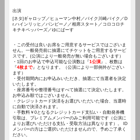
出演
[ネタ]ギャロップ／ヒューマン中村／バイク川崎バイク／D
r.ハインリッヒ／バンビーノ／相席スタート／コロコロチ
キチキペッパーズ／ゆにばーす
・この受付は良いお席をご用意するサービスではございま
せん。一般発売前に抽選にてチケットをご用意するサービ
スです。(公演により一般発売が無い場合もございます）
・1回のお申込で申込可能な公演数は『
1公演
』、枚数は
『
4枚まで
』となります。（公演により一部例外がござい
ます）
・受付期間内にお申込みいただき、抽選にて当選者を決定
いたします。
・座席番号や整理番号はすべて抽選にて決定いたします。
お申込み順ではございません。
・クレジットカード決済をお選びいただいた場合、当選時
に自動で決済されます。
・手数料￥0となるクレジットカード支払い・自動発券機
引取は、プレミアムメンバーのみご利用可能です（公演に
よりお選びいただける支払・受取方法は異なります）。 ID
メンバーの方はご選択いただけませんので、予めご了承く
ださい。