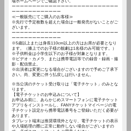
場ホームページでご確認下さい。
ーーーーーーーーーーーーーーーーーーーーーーーーーー
ーーーーーーーーーーーー
≪一般販売にてご購入のお客様≫
※先行で予定枚数を超えた場合は一般発売がないことがご
ざいます。
ーーーーーーーーーーーーーーーーーーーーーーーーーー
ーーーーーーーーーーーー
※5歳以上または身長110cm以上の方はお席が必要となり
ます。（膝上でのお子様の観劇は1名様のみ可能です。）
※子供料金は小学生以下のお子様が対象となります。
※ビデオ・カメラ、または携帯電話等での録音・録画・撮
影・配信禁止。
※出演者は変更になる場合がございますので予めご了承下
さい。尚、変更に伴う払戻しは行いません。
※当公演のチケット受け取りは「電子チケット」のみとな
ります。
【電子チケットのお申込みについて】
お申込み前に、あらかじめスマートフォンに電子チケット
アプリをインストールし、FANYチケットマイページの電
子チケット設定から携帯電話番号をご登録いただく必要が
あります。
タブレット端末は推奨環境外となり、電子チケットの表示
や入場処理の際に正常に動作しない場合がございますの