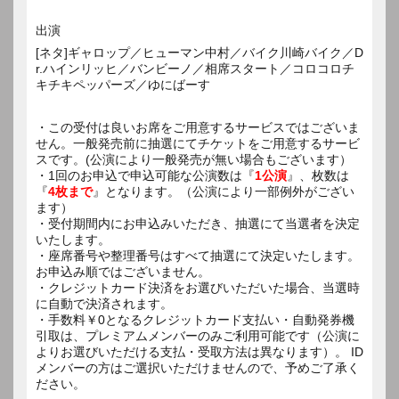
出演
[ネタ]ギャロップ／ヒューマン中村／バイク川崎バイク／D
r.ハインリッヒ／バンビーノ／相席スタート／コロコロチ
キチキペッパーズ／ゆにばーす
・この受付は良いお席をご用意するサービスではございま
せん。一般発売前に抽選にてチケットをご用意するサービ
スです。(公演により一般発売が無い場合もございます）
・1回のお申込で申込可能な公演数は『
1公演
』、枚数は
『
4枚まで
』となります。（公演により一部例外がござい
ます）
・受付期間内にお申込みいただき、抽選にて当選者を決定
いたします。
・座席番号や整理番号はすべて抽選にて決定いたします。
お申込み順ではございません。
・クレジットカード決済をお選びいただいた場合、当選時
に自動で決済されます。
・手数料￥0となるクレジットカード支払い・自動発券機
引取は、プレミアムメンバーのみご利用可能です（公演に
よりお選びいただける支払・受取方法は異なります）。 ID
メンバーの方はご選択いただけませんので、予めご了承く
ださい。