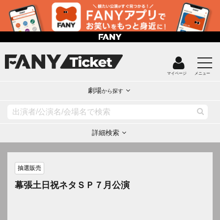
マイページ
メニュー
劇場
から探す
詳細検索
抽選販売
幕張土日祝ネタＳＰ７月公演