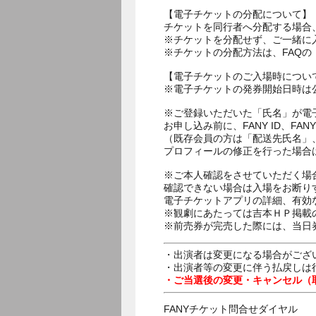
【電子チケットの分配について】
チケットを同行者へ分配する場合
※チケットを分配せず、ご一緒に
※チケットの分配方法は、FAQ
【電子チケットのご入場時につい
※電子チケットの発券開始日時は公
※ご登録いただいた「氏名」が電
お申し込み前に、FANY ID、
（既存会員の方は「配送先氏名」
プロフィールの修正を行った場合
※ご本人確認をさせていただく場
確認できない場合は入場をお断り
電子チケットアプリの詳細、有効
※観劇にあたっては吉本ＨＰ掲載の
※前売券が完売した際には、当日
・出演者は変更になる場合がござ
・出演者等の変更に伴う払戻しは
・ご当選後の変更・キャンセル（
FANYチケット問合せダイヤル