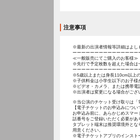
注意事項
※最新の出演者情報等詳細はよし
ーーーーーーーーーーーーーーー
≪一般販売にてご購入のお客様≫
※先行で予定枚数を超えた場合は
ーーーーーーーーーーーーーーー
※5歳以上または身長110cm以
※子供料金は小学生以下のお子様
※ビデオ・カメラ、または携帯電
※出演者は変更になる場合がござ
※当公演のチケット受け取りは「
【電子チケットのお申込みについ
お申込み前に、あらかじめスマー
話番号をご登録いただく必要があ
タブレット端末は推奨環境外とな
用意ください。
※電子チケットアプリのインスト