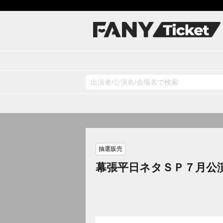
抽選販売
幕張平日ネタＳＰ７月公