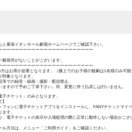
もと幕張イオンモール劇場ホームページでご確認下さい。
ーーーーーーーーーーーーーーーーーーーーーーー
一般発売がないことがございます。
ーーーーーーーーーーーーーーーーーーーーーーー
上の方はお席が必要となります。（膝上でのお子様の観劇は1名様のみ可能
が対象となります。
話等での録音・録画・撮影・配信禁止。
いますので予めご了承下さい。尚、変更に伴う払戻しは行いません。
電子チケット」のみとなります。
て】
トフォンに電子チケットアプリをインストールし、FANYチケットマイ
ります。
り、電子チケットの表示や入場処理の際に正常に動作しない場合がござ
ール方法は、メニュー「ご利用ガイド」をご確認ください。