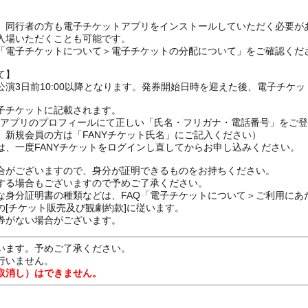
、同行者の方も電子チケットアプリをインストールしていただく必要が
入場いただくことも可能です。
の「電子チケットについて＞電子チケットの分配について」をご確認くだ
て】
演3日前10:00以降となります。発券開始日時を迎えた後、電子チケ
子チケットに記載されます。
FANYアプリのプロフィールにて正しい「氏名・フリガナ・電話番号」を
、新規会員の方は「FANYチケット氏名」にご記入ください）
は、一度FANYチケットをログインし直してからお申し込みください
合がございますので、身分が証明できるものをお持ちください。
する場合もございますので予めご了承ください。
な身分証明書の種類などは、FAQ「電子チケットについて＞ご利用にあ
[チケット販売及び観劇約款]に従います。
券がない場合がございます。
います。予めご了承ください。
行いません。
取消し）はできません。