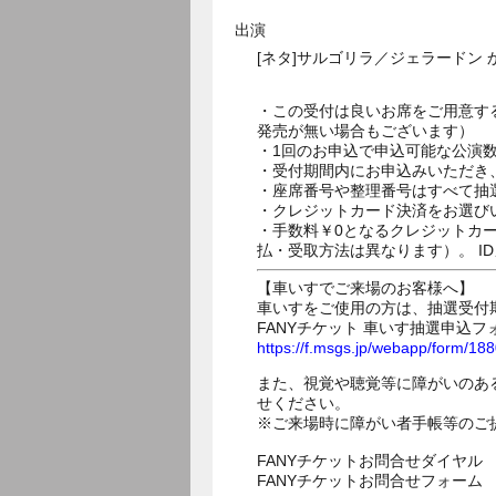
出演
[ネタ]サルゴリラ／ジェラード
・この受付は良いお席をご用意す
発売が無い場合もございます）
・1回のお申込で申込可能な公演
・受付期間内にお申込みいただき
・座席番号や整理番号はすべて抽
・クレジットカード決済をお選び
・手数料￥0となるクレジットカ
払・受取方法は異なります）。 I
【車いすでご来場のお客様へ】
車いすをご使用の方は、抽選受付
FANYチケット 車いす抽選申込フ
https://f.msgs.jp/webapp/form/1
また、視覚や聴覚等に障がいのあ
せください。
※ご来場時に障がい者手帳等のご
FANYチケットお問合せダイヤル 05
FANYチケットお問合せフォー