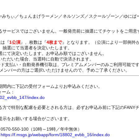
ン かみちぃ／ちょんまげラーメン／ネルソンズ／スクールゾーン／ゆにば
るサービスではございません。一般発売前に抽選にてチケットをご用意
数は『
1公演
』、枚数は『
4枚まで
』となります。（公演により一部例外
、抽選にて当選者を決定いたします。
選にて決定いたします。お申込み順ではございません。
いただいた場合、当選時に自動で決済されます。
ード支払い・自動発券機引取は、プレミアムメンバーのみご利用可能で
Dメンバーの方はご選択いただけませんので、予めご了承ください。
期間内に下記の受付フォームよりお申込みください。
ォーム：
8802_evbb_147/index.do
る方で特別な配慮を必要とされる方は、必ずお申込み前に下記のFANY
提示をお願いする場合がございます。
70-550-100（10時～19時／年中無休）
ム
https://f.msgs.jp/webapp/form/18802_evbb_16/index.do