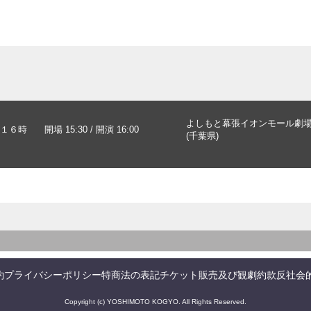
よしもと幕張イオンモール劇
１６時
開場 15:30 / 開演 16:00
(千葉県)
約
プライバシーポリシー
特商法の表記
チケット販売及び観劇約款
反社会
Copyright (c) YOSHIMOTO KOGYO. All Rights Reserved.