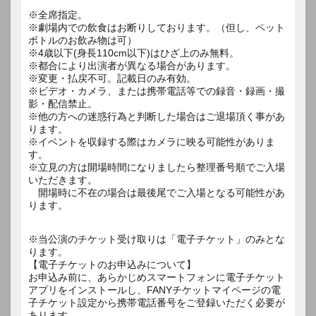
※全席指定。
※劇場内での飲食はお断りしております。（但し、ペット
ボトルのお飲み物は可）
※4歳以下(身長110cm以下)はひざ上のみ無料。
※都合により出演者が異なる場合があります。
※変更・払戻不可。記載日のみ有効。
※ビデオ・カメラ、または携帯電話等での録音・録画・撮
影・配信禁止。
※他の方への迷惑行為と判断した場合はご退場頂く事があ
ります。
※イベントを収録する際はカメラに映る可能性がありま
す。
※立見の方は開場時間になりましたら整理番号順でご入場
いただきます。
開場時に不在の場合は最後尾でご入場となる可能性があ
ります。
※当公演のチケット受け取りは「電子チケット」のみとな
ります。
【電子チケットのお申込みについて】
お申込み前に、あらかじめスマートフォンに電子チケット
アプリをインストールし、FANYチケットマイページの電
子チケット設定から携帯電話番号をご登録いただく必要が
あります。