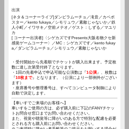
出演
[ネタ＆コーナーライブ]ダンビラムーチョ／滝音／カベポ
スター／kento fukaya／シモリュウ／素敵じゃないか／鉄
人小町／イワサキ／空前メテオ／ゲスト：しずる／マユリ
カ
[ コーナー出演者]〈シゲカズですPresents大阪名物クセ新
感覚ゲームコーナー〉／MC：シゲカズです／kento fukay
a／ダンビラムーチョ／シモリュウ／素敵じゃないか
・受付開始から先着順でチケットが購入出来ます。予定枚
数に達し次第受付終了となります。
・1回の先着申込で申込可能な公演数は『
1公演
』、枚数は
『
10枚まで
』となります。（公演により一部例外がござい
ます）
・座席番号や整理番号は、すべてコンピュータ制御により
自動で決定します。
【車いすでご来場のお客様へ】
車いすをご使用の方は、必ず購入前に下記のFANYチケッ
トお問合せ窓口までお問い合わせください。
また、視覚や聴覚等に障がいのある方で特別な配慮を必要
とされる方も購入前にお問い合わせください。
※ご来場時に障がい者手帳等のご提示をお願いする場合が