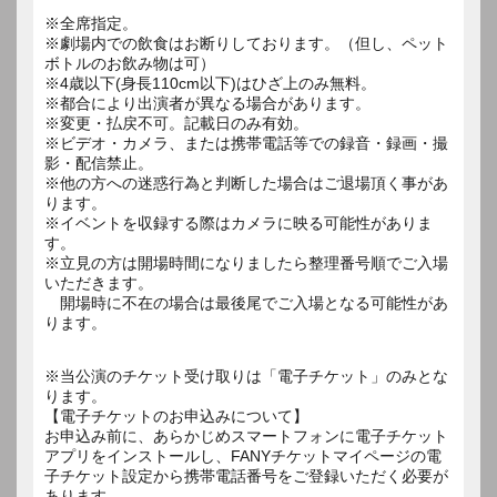
※全席指定。
※劇場内での飲食はお断りしております。（但し、ペット
ボトルのお飲み物は可）
※4歳以下(身長110cm以下)はひざ上のみ無料。
※都合により出演者が異なる場合があります。
※変更・払戻不可。記載日のみ有効。
※ビデオ・カメラ、または携帯電話等での録音・録画・撮
影・配信禁止。
※他の方への迷惑行為と判断した場合はご退場頂く事があ
ります。
※イベントを収録する際はカメラに映る可能性がありま
す。
※立見の方は開場時間になりましたら整理番号順でご入場
いただきます。
開場時に不在の場合は最後尾でご入場となる可能性があ
ります。
※当公演のチケット受け取りは「電子チケット」のみとな
ります。
【電子チケットのお申込みについて】
お申込み前に、あらかじめスマートフォンに電子チケット
アプリをインストールし、FANYチケットマイページの電
子チケット設定から携帯電話番号をご登録いただく必要が
あります。