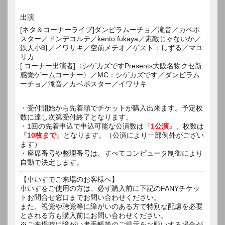
出演
[ネタ＆コーナーライブ]ダンビラムーチョ／滝音／カベポ
スター／ドンデコルテ／kento fukaya／素敵じゃないか／
鉄人小町／イワサキ／空前メテオ／ゲスト：しずる／マユ
リカ
[ コーナー出演者]〈シゲカズですPresents大阪名物クセ新
感覚ゲームコーナー〉／MC：シゲカズです／ダンビラム
ーチョ／滝音／カベポスター／イワサキ
・受付開始から先着順でチケットが購入出来ます。予定枚
数に達し次第受付終了となります。
・1回の先着申込で申込可能な公演数は『
1公演
』、枚数は
『
10枚まで
』となります。（公演により一部例外がござい
ます）
・座席番号や整理番号は、すべてコンピュータ制御により
自動で決定します。
【車いすでご来場のお客様へ】
車いすをご使用の方は、必ず購入前に下記のFANYチケッ
トお問合せ窓口までお問い合わせください。
また、視覚や聴覚等に障がいのある方で特別な配慮を必要
とされる方も購入前にお問い合わせください。
※ご来場時に障がい者手帳等のご提示をお願いする場合が