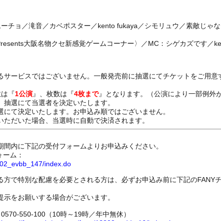
ーチョ／滝音／カベポスター／kento fukaya／シモリュウ／素敵じ
resents大阪名物クセ新感覚ゲームコーナー〉／MC：シゲカズです／ken
るサービスではございません。一般発売前に抽選にてチケットをご用意
数は『
1公演
』、枚数は『
4枚まで
』となります。（公演により一部例外
、抽選にて当選者を決定いたします。
選にて決定いたします。お申込み順ではございません。
いただいた場合、当選時に自動で決済されます。
期間内に下記の受付フォームよりお申込みください。
ォーム：
8802_evbb_147/index.do
る方で特別な配慮を必要とされる方は、必ずお申込み前に下記のFANY
提示をお願いする場合がございます。
70-550-100（10時～19時／年中無休）