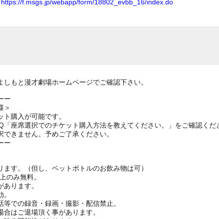
ム
https://f.msgs.jp/webapp/form/18802_evbb_16/index.do
よしもと漫才劇場ホームページでご確認下さい。
ーー
様＞
ット購入が可能です。
AQ「座席選択でのチケット購入方法を教えてください。」をご確認くだ
択できません。予めご了承ください。
ーー
ります。（但し、ペットボトルのお飲み物は可）
ざ上のみ無料。
があります。
効。
話等での録音・録画・撮影・配信禁止。
場合はご退場頂く事があります。