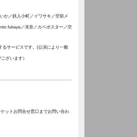
ゃないか／鉄人小町／イワサキ／空前メ
to fukaya／滝音／カベポスター／空
するサービスです。(公演により一般
がございます）
チケットお問合せ窓口までお問い合わ