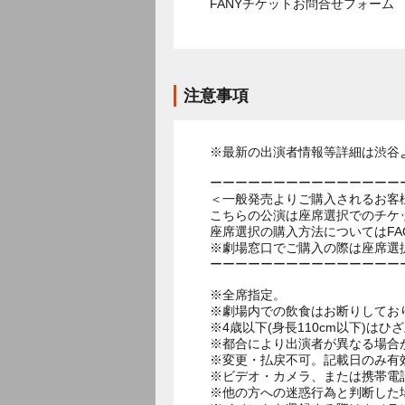
FANYチケットお問合せフォー
注意事項
※最新の出演者情報等詳細は渋谷
ーーーーーーーーーーーーーーー
＜一般発売よりご購入されるお客
こちらの公演は座席選択でのチケ
座席選択の購入方法についてはF
※劇場窓口でご購入の際は座席選
ーーーーーーーーーーーーーーー
※全席指定。
※劇場内での飲食はお断りしてお
※4歳以下(身長110cm以下)はひ
※都合により出演者が異なる場合
※変更・払戻不可。記載日のみ有
※ビデオ・カメラ、または携帯電
※他の方への迷惑行為と判断した