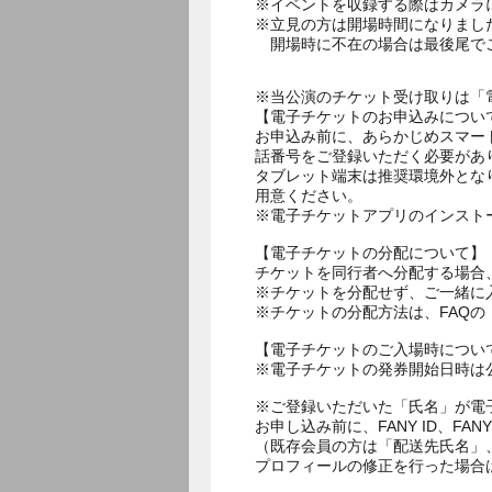
※イベントを収録する際はカメラ
※立見の方は開場時間になりまし
開場時に不在の場合は最後尾で
※当公演のチケット受け取りは「
【電子チケットのお申込みについ
お申込み前に、あらかじめスマー
話番号をご登録いただく必要があ
タブレット端末は推奨環境外とな
用意ください。
※電子チケットアプリのインスト
【電子チケットの分配について】
チケットを同行者へ分配する場合
※チケットを分配せず、ご一緒に
※チケットの分配方法は、FAQ
【電子チケットのご入場時につい
※電子チケットの発券開始日時は公
※ご登録いただいた「氏名」が電
お申し込み前に、FANY ID、
（既存会員の方は「配送先氏名」
プロフィールの修正を行った場合