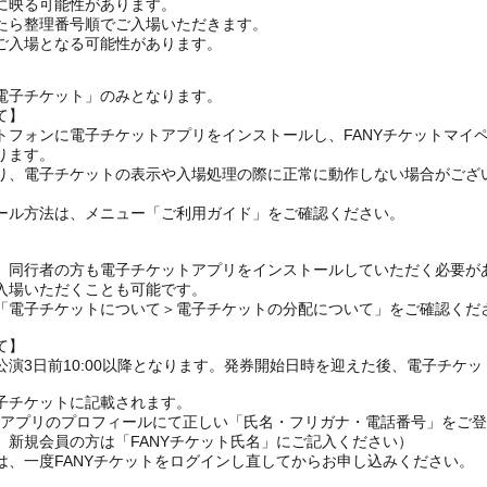
に映る可能性があります。
たら整理番号順でご入場いただきます。
ご入場となる可能性があります。
電子チケット」のみとなります。
て】
トフォンに電子チケットアプリをインストールし、FANYチケットマイ
ります。
り、電子チケットの表示や入場処理の際に正常に動作しない場合がござ
ール方法は、メニュー「ご利用ガイド」をご確認ください。
、同行者の方も電子チケットアプリをインストールしていただく必要が
入場いただくことも可能です。
の「電子チケットについて＞電子チケットの分配について」をご確認くだ
て】
演3日前10:00以降となります。発券開始日時を迎えた後、電子チケ
子チケットに記載されます。
FANYアプリのプロフィールにて正しい「氏名・フリガナ・電話番号」を
、新規会員の方は「FANYチケット氏名」にご記入ください）
は、一度FANYチケットをログインし直してからお申し込みください