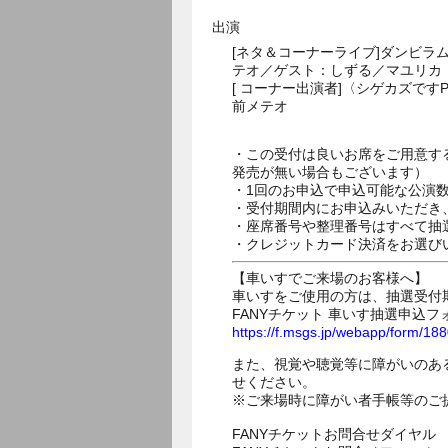
出演
[ネタ＆コーナーライブ]ダンビラム
テオ／ゲスト：しずる／マユリカ
[ コーナー出演者]〈シゲカズですP
前メテオ
・この受付は良いお席をご用意す
発売が無い場合もございます）
・1回のお申込で申込可能な公演
・受付期間内にお申込みいただき
・座席番号や整理番号はすべて抽
・クレジットカード決済をお選び
【車いすでご来場のお客様へ】
車いすをご使用の方は、抽選受付
FANYチケット 車いす抽選申込フ
https://f.msgs.jp/webapp/form/1
また、視覚や聴覚等に障がいのあ
せください。
※ご来場時に障がい者手帳等のご
FANYチケットお問合せダイヤル 05