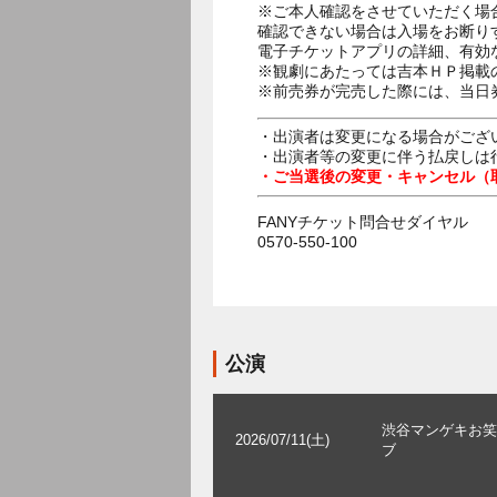
※ご本人確認をさせていただく場
確認できない場合は入場をお断り
電子チケットアプリの詳細、有効
※観劇にあたっては吉本ＨＰ掲載の
※前売券が完売した際には、当日
・出演者は変更になる場合がござ
・出演者等の変更に伴う払戻しは
・ご当選後の変更・キャンセル（
FANYチケット問合せダイヤル
0570-550-100
公演
渋谷マンゲキお笑
2026/07/11(土)
ブ