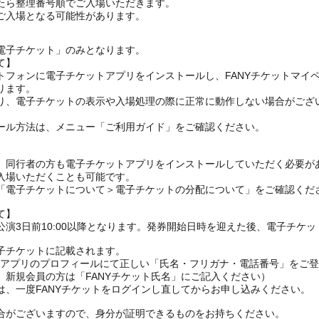
たら整理番号順でご入場いただきます。
ご入場となる可能性があります。
電子チケット」のみとなります。
て】
トフォンに電子チケットアプリをインストールし、FANYチケットマイ
ります。
り、電子チケットの表示や入場処理の際に正常に動作しない場合がござ
ール方法は、メニュー「ご利用ガイド」をご確認ください。
、同行者の方も電子チケットアプリをインストールしていただく必要が
入場いただくことも可能です。
の「電子チケットについて＞電子チケットの分配について」をご確認くだ
て】
演3日前10:00以降となります。発券開始日時を迎えた後、電子チケ
子チケットに記載されます。
FANYアプリのプロフィールにて正しい「氏名・フリガナ・電話番号」を
、新規会員の方は「FANYチケット氏名」にご記入ください）
は、一度FANYチケットをログインし直してからお申し込みください
合がございますので、身分が証明できるものをお持ちください。