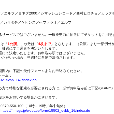
す／エルフ／ヨネダ2000／シマッシュレコード／西村ヒロチョ／カラ
いズ／カラタチ／ケビンス／生ファラオ／エルフ
るサービスではございません。一般発売前に抽選にてチケットをご用意
数は『
1公演
』、枚数は『
4枚まで
』となります。（公演により一部例外
、抽選にて当選者を決定いたします。
選にて決定いたします。お申込み順ではございません。
いただいた場合、当選時に自動で決済されます。
期間内に下記の受付フォームよりお申込みください。
ォーム：
8802_evbb_147/index.do
る方で特別な配慮を必要とされる方は、必ずお申込み前に下記のFANY
提示をお願いする場合がございます。
70-550-100（10時～19時／年中無休）
ム
https://f.msgs.jp/webapp/form/18802_evbb_16/index.do