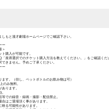
よしもと漫才劇場ホームページでご確認下さい。
ーー
様＞
ット購入が可能です。
AQ「座席選択でのチケット購入方法を教えてください。」をご確認くだ
択できません。予めご了承ください。
ーー
ります。（但し、ペットボトルのお飲み物は可）
ざ上のみ無料。
があります。
効。
話等での録音・録画・撮影・配信禁止。
場合はご退場頂く事があります。
に映る可能性があります。