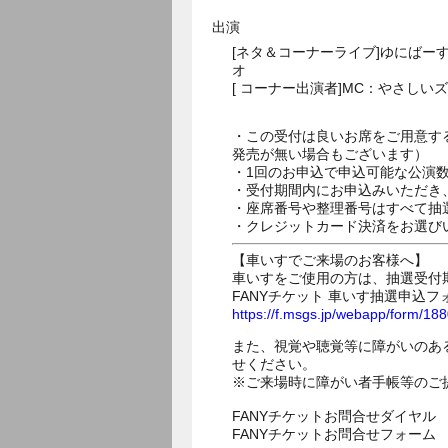
出演
[ネタ＆コーナーライブ]ゆにばー
オ
[ コーナー出演者]MC：やさし
・この受付は良いお席をご用意す
発売が無い場合もございます）
・1回のお申込で申込可能な公演
・受付期間内にお申込みいただき
・座席番号や整理番号はすべて抽
・クレジットカード決済をお選び
【車いすでご来場のお客様へ】
車いすをご使用の方は、抽選受付
FANYチケット 車いす抽選申込フ
https://f.msgs.jp/webapp/form/1
また、視覚や聴覚等に障がいのあ
せください。
※ご来場時に障がい者手帳等のご
FANYチケットお問合せダイヤル 05
FANYチケットお問合せフォー