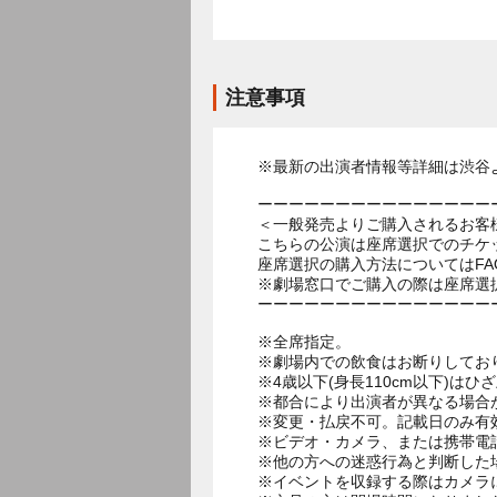
注意事項
※最新の出演者情報等詳細は渋谷
ーーーーーーーーーーーーーーー
＜一般発売よりご購入されるお客
こちらの公演は座席選択でのチケ
座席選択の購入方法についてはF
※劇場窓口でご購入の際は座席選
ーーーーーーーーーーーーーーー
※全席指定。
※劇場内での飲食はお断りしてお
※4歳以下(身長110cm以下)はひ
※都合により出演者が異なる場合
※変更・払戻不可。記載日のみ有
※ビデオ・カメラ、または携帯電
※他の方への迷惑行為と判断した
※イベントを収録する際はカメラ