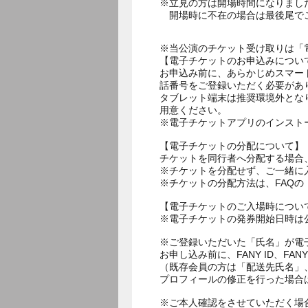
※立見の方は開場時間になりまし
開場時に不在の場合は最後尾で
※当公演のチケット受け取りは「
【電子チケットのお申込みについ
お申込み前に、あらかじめスマー
話番号をご登録いただく必要があ
タブレット端末は推奨環境外とな
用意ください。
※電子チケットアプリのインスト
【電子チケットの分配について】
チケットを同行者へ分配する場合
※チケットを分配せず、ご一緒に
※チケットの分配方法は、FAQ
【電子チケットのご入場時につい
※電子チケットの発券開始日時は公
※ご登録いただいた「氏名」が電
お申し込み前に、FANY ID、
（既存会員の方は「配送先氏名」
プロフィールの修正を行った場合
※ご本人確認をさせていただく場