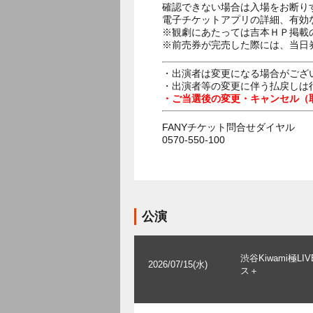
確認できない場合は入場をお断り
電子チケットアプリの詳細、有効
※観劇にあたっては吉本ＨＰ掲載の
※前売券が完売した際には、当日
・出演者は変更になる場合がござ
・出演者等の変更に伴う払戻しは
・ご当選後の変更・キャンセル（
FANYチケット問合せダイヤル
0570-550-100
公演
渋谷Kiwami極LI
2026/07/15(水)
ス＋