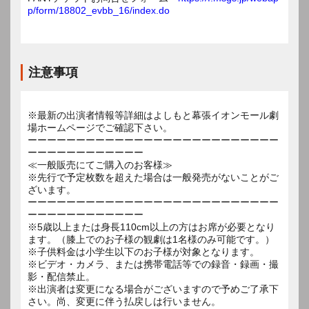
p/form/18802_evbb_16/index.do
注意事項
※最新の出演者情報等詳細はよしもと幕張イオンモール劇
場ホームページでご確認下さい。
ーーーーーーーーーーーーーーーーーーーーーーーーーー
ーーーーーーーーーーーー
≪一般販売にてご購入のお客様≫
※先行で予定枚数を超えた場合は一般発売がないことがご
ざいます。
ーーーーーーーーーーーーーーーーーーーーーーーーーー
ーーーーーーーーーーーー
※5歳以上または身長110cm以上の方はお席が必要となり
ます。（膝上でのお子様の観劇は1名様のみ可能です。）
※子供料金は小学生以下のお子様が対象となります。
※ビデオ・カメラ、または携帯電話等での録音・録画・撮
影・配信禁止。
※出演者は変更になる場合がございますので予めご了承下
さい。尚、変更に伴う払戻しは行いません。