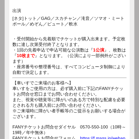
出演
[ネタ]トット／GAG／スカチャン／滝音／ソマオ・ミート
ボール／めぞん／ピュート／軟水
・受付開始から先着順でチケットが購入出来ます。予定枚
数に達し次第受付終了となります。
・1回の先着申込で申込可能な公演数は『
1公演
』、枚数は
『
10枚まで
』となります。（公演により一部例外がござい
ます）
・座席番号や整理番号は、すべてコンピュータ制御により
自動で決定します。
【車いすでご来場のお客様へ】
車いすをご使用の方は、必ず購入前に下記のFANYチケッ
トお問合せ窓口までお問い合わせください。
また、視覚や聴覚等に障がいのある方で特別な配慮を必要
とされる方も購入前にお問い合わせください。
※ご来場時に障がい者手帳等のご提示をお願いする場合が
ございます。
FANYチケットお問合せダイヤル 0570-550-100（10時～
19時／年中無休）
FANYチケットお問合せフォーム
https://f.msgs.jp/webap