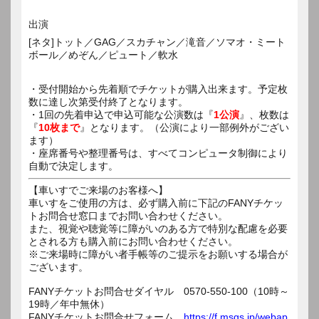
出演
[ネタ]トット／GAG／スカチャン／滝音／ソマオ・ミート
ボール／めぞん／ピュート／軟水
・受付開始から先着順でチケットが購入出来ます。予定枚
数に達し次第受付終了となります。
・1回の先着申込で申込可能な公演数は『
1公演
』、枚数は
『
10枚まで
』となります。（公演により一部例外がござい
ます）
・座席番号や整理番号は、すべてコンピュータ制御により
自動で決定します。
【車いすでご来場のお客様へ】
車いすをご使用の方は、必ず購入前に下記のFANYチケッ
トお問合せ窓口までお問い合わせください。
また、視覚や聴覚等に障がいのある方で特別な配慮を必要
とされる方も購入前にお問い合わせください。
※ご来場時に障がい者手帳等のご提示をお願いする場合が
ございます。
FANYチケットお問合せダイヤル 0570-550-100（10時～
19時／年中無休）
FANYチケットお問合せフォーム
https://f.msgs.jp/webap