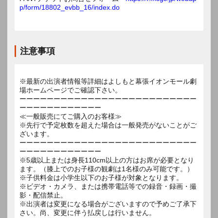
p/form/18802_evbb_16/index.do
注意事項
※最新の出演者情報等詳細はよしもと幕張イオンモール劇
場ホームページでご確認下さい。
ーーーーーーーーーーーーーーーーーーーーーーーーーー
ーーーーーーーーーーーー
≪一般販売にてご購入のお客様≫
※先行で予定枚数を超えた場合は一般発売がないことがご
ざいます。
ーーーーーーーーーーーーーーーーーーーーーーーーーー
ーーーーーーーーーーーー
※5歳以上または身長110cm以上の方はお席が必要となり
ます。（膝上でのお子様の観劇は1名様のみ可能です。）
※子供料金は小学生以下のお子様が対象となります。
※ビデオ・カメラ、または携帯電話等での録音・録画・撮
影・配信禁止。
※出演者は変更になる場合がございますので予めご了承下
さい。尚、変更に伴う払戻しは行いません。