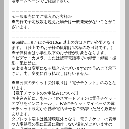
場ホームページでご確認下さい。
ーーーーーーーーーーーーーーーーーーーーーーーーーー
ーーーーーーーーーーーー
≪一般販売にてご購入のお客様≫
※先行で予定枚数を超えた場合は一般発売がないことがご
ざいます。
ーーーーーーーーーーーーーーーーーーーーーーーーーー
ーーーーーーーーーーーー
※5歳以上または身長110cm以上の方はお席が必要となり
ます。（膝上でのお子様の観劇は1名様のみ可能です。）
※子供料金は小学生以下のお子様が対象となります。
※ビデオ・カメラ、または携帯電話等での録音・録画・撮
影・配信禁止。
※出演者は変更になる場合がございますので予めご了承下
さい。尚、変更に伴う払戻しは行いません。
※当公演のチケット受け取りは「電子チケット」のみとな
ります。
【電子チケットのお申込みについて】
お申込み前に、あらかじめスマートフォンに電子チケット
アプリをインストールし、FANYチケットマイページの電
子チケット設定から携帯電話番号をご登録いただく必要が
あります。
タブレット端末は推奨環境外となり、電子チケットの表示
や入場処理の際に正常に動作しない場合がございますの