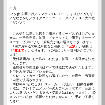
出演
[ネタ]佐久間一行／シマッシュレコード／すゑひろがりず
／ななまがり／ダイタク／ラニーノーズ／チェリー大作戦
／ザンゾウ
・この受付は良いお席をご用意するサービスではございま
せん。一般発売前に抽選にてチケットをご用意するサービ
スです。(公演により一般発売が無い場合もございます）
・1回のお申込で申込可能な公演数は『
1公演
』、枚数は
『
4枚まで
』となります。（公演により一部例外がござい
ます）
・受付期間内にお申込みいただき、抽選にて当選者を決定
いたします。
・座席番号や整理番号はすべて抽選にて決定いたします。
お申込み順ではございません。
・クレジットカード決済をお選びいただいた場合、当選時
に自動で決済されます。
・手数料￥0となるクレジットカード支払い・自動発券機
引取は、プレミアムメンバーのみご利用可能です（公演に
よりお選びいただける支払・受取方法は異なります）。 ID
メンバーの方はご選択いただけませんので、予めご了承く
ださい。