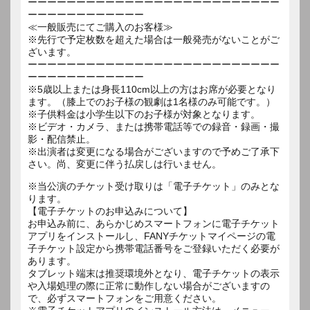
ーーーーーーーーーーーーーーーーーーーーーーーーーー
ーーーーーーーーーーーー
≪一般販売にてご購入のお客様≫
※先行で予定枚数を超えた場合は一般発売がないことがご
ざいます。
ーーーーーーーーーーーーーーーーーーーーーーーーーー
ーーーーーーーーーーーー
※5歳以上または身長110cm以上の方はお席が必要となり
ます。（膝上でのお子様の観劇は1名様のみ可能です。）
※子供料金は小学生以下のお子様が対象となります。
※ビデオ・カメラ、または携帯電話等での録音・録画・撮
影・配信禁止。
※出演者は変更になる場合がございますので予めご了承下
さい。尚、変更に伴う払戻しは行いません。
※当公演のチケット受け取りは「電子チケット」のみとな
ります。
【電子チケットのお申込みについて】
お申込み前に、あらかじめスマートフォンに電子チケット
アプリをインストールし、FANYチケットマイページの電
子チケット設定から携帯電話番号をご登録いただく必要が
あります。
タブレット端末は推奨環境外となり、電子チケットの表示
や入場処理の際に正常に動作しない場合がございますの
で、必ずスマートフォンをご用意ください。