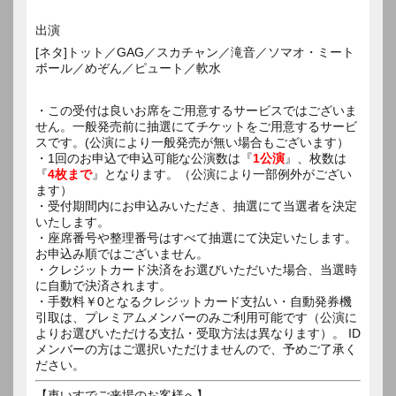
出演
[ネタ]トット／GAG／スカチャン／滝音／ソマオ・ミート
ボール／めぞん／ピュート／軟水
・この受付は良いお席をご用意するサービスではございま
せん。一般発売前に抽選にてチケットをご用意するサービ
スです。(公演により一般発売が無い場合もございます）
・1回のお申込で申込可能な公演数は『
1公演
』、枚数は
『
4枚まで
』となります。（公演により一部例外がござい
ます）
・受付期間内にお申込みいただき、抽選にて当選者を決定
いたします。
・座席番号や整理番号はすべて抽選にて決定いたします。
お申込み順ではございません。
・クレジットカード決済をお選びいただいた場合、当選時
に自動で決済されます。
・手数料￥0となるクレジットカード支払い・自動発券機
引取は、プレミアムメンバーのみご利用可能です（公演に
よりお選びいただける支払・受取方法は異なります）。 ID
メンバーの方はご選択いただけませんので、予めご了承く
ださい。
【車いすでご来場のお客様へ】