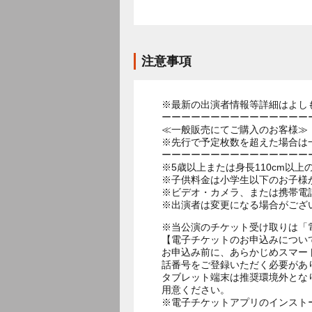
注意事項
※最新の出演者情報等詳細はよし
ーーーーーーーーーーーーーーー
≪一般販売にてご購入のお客様≫
※先行で予定枚数を超えた場合は
ーーーーーーーーーーーーーーー
※5歳以上または身長110cm以
※子供料金は小学生以下のお子様
※ビデオ・カメラ、または携帯電
※出演者は変更になる場合がござ
※当公演のチケット受け取りは「
【電子チケットのお申込みについ
お申込み前に、あらかじめスマー
話番号をご登録いただく必要があ
タブレット端末は推奨環境外とな
用意ください。
※電子チケットアプリのインスト