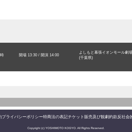
よしもと幕張イオンモール劇
時
開場 13:30 / 開演 14:00
(千葉県)
約
プライバシーポリシー
特商法の表記
チケット販売及び観劇約款
反社会
Copyright (c) YOSHIMOTO KOGYO. All Rights Reserved.