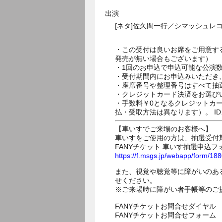
出演
[ネタ]佐久間一行／シマッシュ
・この受付は良いお席をご用意す
発売が無い場合もございます）
・1回のお申込で申込可能な公演
・受付期間内にお申込みいただき
・座席番号や整理番号はすべて抽
・クレジットカード決済をお選び
・手数料￥0となるクレジットカ
払・受取方法は異なります）。 I
【車いすでご来場のお客様へ】
車いすをご使用の方は、抽選受付
FANYチケット 車いす抽選申込フ
https://f.msgs.jp/webapp/form/1
また、視覚や聴覚等に障がいのあ
せください。
※ご来場時に障がい者手帳等のご
FANYチケットお問合せダイヤル 05
FANYチケットお問合せフォー