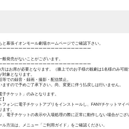
もと幕張イオンモール劇場ホームページでご確認下さい。
ーーーーーーーーーーーーーーーーーーーーーーー
一般発売がないことがございます。
ーーーーーーーーーーーーーーーーーーーーーーー
上の方はお席が必要となります。（膝上でのお子様の観劇は1名様のみ可能
が対象となります。
話等での録音・録画・撮影・配信禁止。
いますので予めご了承下さい。尚、変更に伴う払戻しは行いません。
電子チケット」のみとなります。
て】
トフォンに電子チケットアプリをインストールし、FANYチケットマイ
ります。
り、電子チケットの表示や入場処理の際に正常に動作しない場合がござ
ール方法は、メニュー「ご利用ガイド」をご確認ください。