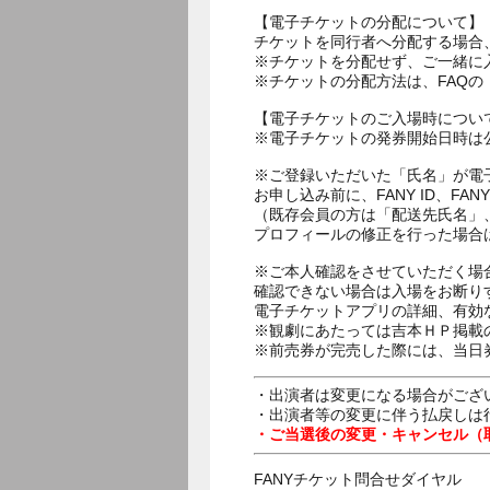
【電子チケットの分配について】
チケットを同行者へ分配する場合
※チケットを分配せず、ご一緒に
※チケットの分配方法は、FAQ
【電子チケットのご入場時につい
※電子チケットの発券開始日時は公
※ご登録いただいた「氏名」が電
お申し込み前に、FANY ID、
（既存会員の方は「配送先氏名」
プロフィールの修正を行った場合
※ご本人確認をさせていただく場
確認できない場合は入場をお断り
電子チケットアプリの詳細、有効
※観劇にあたっては吉本ＨＰ掲載の
※前売券が完売した際には、当日
・出演者は変更になる場合がござ
・出演者等の変更に伴う払戻しは
・ご当選後の変更・キャンセル（
FANYチケット問合せダイヤル