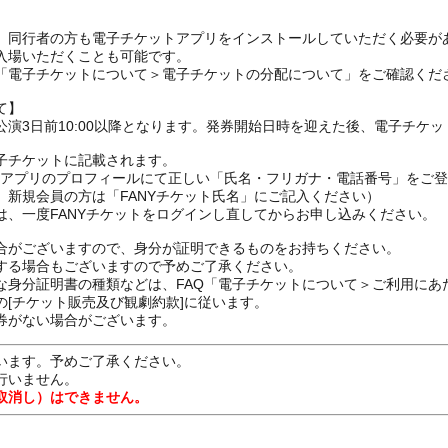
、同行者の方も電子チケットアプリをインストールしていただく必要が
入場いただくことも可能です。
の「電子チケットについて＞電子チケットの分配について」をご確認くだ
て】
演3日前10:00以降となります。発券開始日時を迎えた後、電子チケ
子チケットに記載されます。
FANYアプリのプロフィールにて正しい「氏名・フリガナ・電話番号」を
、新規会員の方は「FANYチケット氏名」にご記入ください）
は、一度FANYチケットをログインし直してからお申し込みください
合がございますので、身分が証明できるものをお持ちください。
する場合もございますので予めご了承ください。
な身分証明書の種類などは、FAQ「電子チケットについて＞ご利用にあ
[チケット販売及び観劇約款]に従います。
券がない場合がございます。
います。予めご了承ください。
行いません。
取消し）はできません。