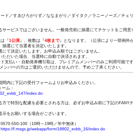
レコード／すゑひろがりず／ななまがり／ダイタク／ラニーノーズ／チェ
るサービスではございません。一般発売前に抽選にてチケットをご用意
数は『
1公演
』、枚数は『
4枚まで
』となります。（公演により一部例外
、抽選にて当選者を決定いたします。
選にて決定いたします。お申込み順ではございません。
いただいた場合、当選時に自動で決済されます。
ード支払い・自動発券機引取は、プレミアムメンバーのみご利用可能で
Dメンバーの方はご選択いただけませんので、予めご了承ください。
期間内に下記の受付フォームよりお申込みください。
ォーム：
8802_evbb_147/index.do
る方で特別な配慮を必要とされる方は、必ずお申込み前に下記のFANY
提示をお願いする場合がございます。
70-550-100（10時～19時／年中無休）
ム
https://f.msgs.jp/webapp/form/18802_evbb_16/index.do