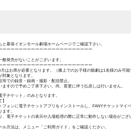
もと幕張イオンモール劇場ホームページでご確認下さい。
ーーーーーーーーーーーーーーーーーーーーーーー
一般発売がないことがございます。
ーーーーーーーーーーーーーーーーーーーーーーー
上の方はお席が必要となります。（膝上でのお子様の観劇は1名様のみ可能
が対象となります。
話等での録音・録画・撮影・配信禁止。
いますので予めご了承下さい。尚、変更に伴う払戻しは行いません。
電子チケット」のみとなります。
て】
トフォンに電子チケットアプリをインストールし、FANYチケットマイ
ります。
り、電子チケットの表示や入場処理の際に正常に動作しない場合がござ
ール方法は、メニュー「ご利用ガイド」をご確認ください。