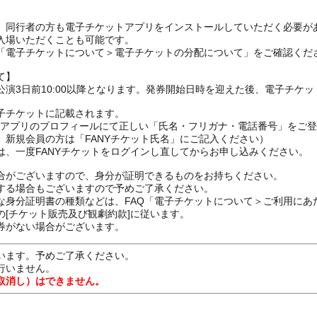
、同行者の方も電子チケットアプリをインストールしていただく必要が
入場いただくことも可能です。
の「電子チケットについて＞電子チケットの分配について」をご確認くだ
て】
演3日前10:00以降となります。発券開始日時を迎えた後、電子チケ
子チケットに記載されます。
FANYアプリのプロフィールにて正しい「氏名・フリガナ・電話番号」を
、新規会員の方は「FANYチケット氏名」にご記入ください）
は、一度FANYチケットをログインし直してからお申し込みください
合がございますので、身分が証明できるものをお持ちください。
する場合もございますので予めご了承ください。
な身分証明書の種類などは、FAQ「電子チケットについて＞ご利用にあ
[チケット販売及び観劇約款]に従います。
券がない場合がございます。
います。予めご了承ください。
行いません。
取消し）はできません。