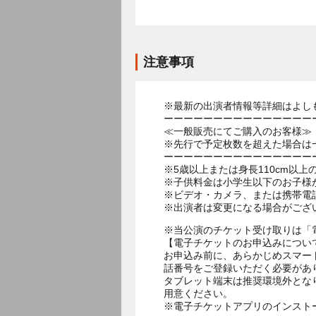
注意事項
※最新の出演者情報等詳細はよし
ーーーーーーーーーーーーーーー
≪一般販売にてご購入のお客様≫
※先行で予定枚数を超えた場合は
ーーーーーーーーーーーーーーー
※5歳以上または身長110cm以
※子供料金は小学生以下のお子様
※ビデオ・カメラ、または携帯電
※出演者は変更になる場合がござ
※当公演のチケット受け取りは「
【電子チケットのお申込みについ
お申込み前に、あらかじめスマー
話番号をご登録いただく必要があ
タブレット端末は推奨環境外とな
用意ください。
※電子チケットアプリのインスト