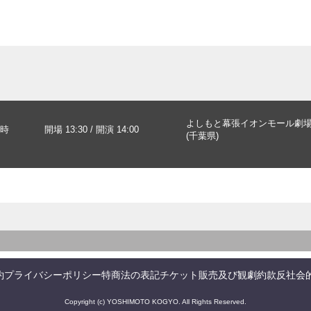
よしもと幕張イオンモール劇
時
開場 13:30 / 開演 14:00
(千葉県)
約
プライバシーポリシー
特商法の表記
チケット販売及び観劇約款
反社会
Copyright (c) YOSHIMOTO KOGYO. All Rights Reserved.