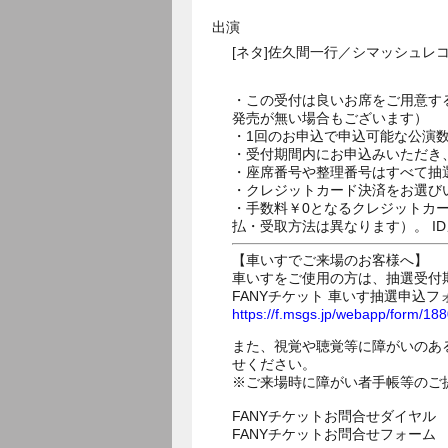
出演
[ネタ]佐久間一行／シマッシュ
・この受付は良いお席をご用意す
発売が無い場合もございます）
・1回のお申込で申込可能な公演
・受付期間内にお申込みいただき
・座席番号や整理番号はすべて抽
・クレジットカード決済をお選び
・手数料￥0となるクレジットカ
払・受取方法は異なります）。 I
【車いすでご来場のお客様へ】
車いすをご使用の方は、抽選受付
FANYチケット 車いす抽選申込フ
https://f.msgs.jp/webapp/form/1
また、視覚や聴覚等に障がいのあ
せください。
※ご来場時に障がい者手帳等のご
FANYチケットお問合せダイヤル 05
FANYチケットお問合せフォー