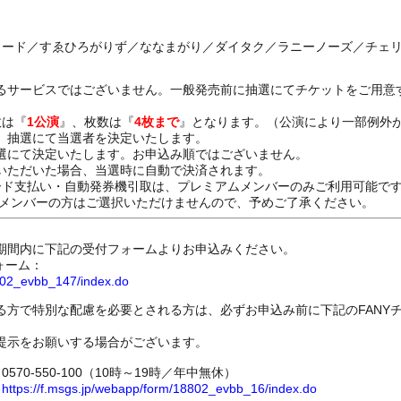
レコード／すゑひろがりず／ななまがり／ダイタク／ラニーノーズ／チェ
るサービスではございません。一般発売前に抽選にてチケットをご用意
数は『
1公演
』、枚数は『
4枚まで
』となります。（公演により一部例外
、抽選にて当選者を決定いたします。
選にて決定いたします。お申込み順ではございません。
いただいた場合、当選時に自動で決済されます。
ード支払い・自動発券機引取は、プレミアムメンバーのみご利用可能で
Dメンバーの方はご選択いただけませんので、予めご了承ください。
期間内に下記の受付フォームよりお申込みください。
ォーム：
8802_evbb_147/index.do
る方で特別な配慮を必要とされる方は、必ずお申込み前に下記のFANY
提示をお願いする場合がございます。
70-550-100（10時～19時／年中無休）
ム
https://f.msgs.jp/webapp/form/18802_evbb_16/index.do