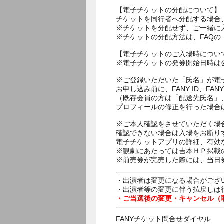
【電子チケットの分配について】
チケットを同行者へ分配する場合
※チケットを分配せず、ご一緒に
※チケットの分配方法は、FAQ
【電子チケットのご入場時につい
※電子チケットの発券開始日時は公
※ご登録いただいた「氏名」が電
お申し込み前に、FANY ID、
（既存会員の方は「配送先氏名」
プロフィールの修正を行った場合
※ご本人確認をさせていただく場
確認できない場合は入場をお断り
電子チケットアプリの詳細、有効
※観劇にあたっては吉本ＨＰ掲載の
※前売券が完売した際には、当日
・出演者は変更になる場合がござ
・出演者等の変更に伴う払戻しは
・ご当選後の変更・キャンセル（
FANYチケット問合せダイヤル