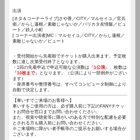
出演
[ネタ＆コーナーライブ]さや香／CITY／マルセイユ／官兵
衛／からし蓮根／素敵じゃないか／バリカタ友情飯／ピュ
ート／鉄人小町
[ コーナー出演者]MC：マルセイユ／CITY／からし蓮根／
素敵じゃないか／ピュート
・受付開始から先着順でチケットが購入出来ます。予定枚
数に達し次第受付終了となります。
・1回の先着申込で申込可能な公演数は『
1公演
』、枚数は
『
10枚まで
』となります。（公演により一部例外がござい
ます）
・座席番号や整理番号は、すべてコンピュータ制御により
自動で決定します。
【車いすでご来場のお客様へ】
車いすをご使用の方は、必ず購入前に下記のFANYチケッ
トお問合せ窓口までお問い合わせください。
また、視覚や聴覚等に障がいのある方で特別な配慮を必要
とされる方も購入前にお問い合わせください。
※ご来場時に障がい者手帳等のご提示をお願いする場合が
ございます。