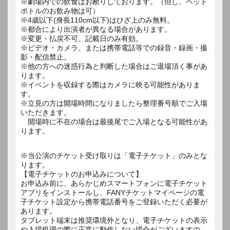
※劇場内での飲食はお断りしております。（但し、ペット
ボトルのお飲み物は可）
※4歳以下(身長110cm以下)はひざ上のみ無料。
※都合により出演者が異なる場合があります。
※変更・払戻不可。記載日のみ有効。
※ビデオ・カメラ、または携帯電話等での録音・録画・撮
影・配信禁止。
※他の方への迷惑行為と判断した場合はご退場頂く事があ
ります。
※イベントを収録する際はカメラに映る可能性がありま
す。
※立見の方は開場時間になりましたら整理番号順でご入場
いただきます。
開場時に不在の場合は最後尾でご入場となる可能性があ
ります。
※当公演のチケット受け取りは「電子チケット」のみとな
ります。
【電子チケットのお申込みについて】
お申込み前に、あらかじめスマートフォンに電子チケット
アプリをインストールし、FANYチケットマイページの電
子チケット設定から携帯電話番号をご登録いただく必要が
あります。
タブレット端末は推奨環境外となり、電子チケットの表示
や入場処理の際に正常に動作しない場合がございますの