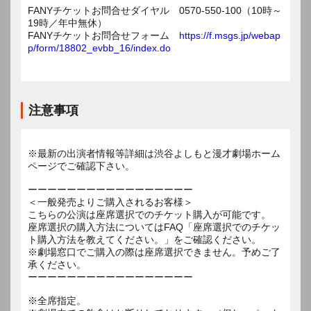
FANYチケットお問合せダイヤル 0570-550-100（10時～
19時／年中無休）
FANYチケットお問合せフォーム
https://f.msgs.jp/webap
p/form/18802_evbb_16/index.do
注意事項
※最新の出演者情報等詳細は渋谷よしもと漫才劇場ホーム
ページでご確認下さい。
ーーーーーーーーーーーーーーーーー
＜一般発売よりご購入されるお客様＞
こちらの公演は座席選択でのチケット購入が可能です。
座席選択の購入方法についてはFAQ「座席選択でのチケッ
ト購入方法を教えてください。」をご確認ください。
※劇場窓口でご購入の際は座席選択できません。予めご了
承ください。
ーーーーーーーーーーーーーーーーー
※全席指定。