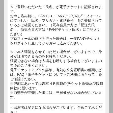
※ご登録いただいた「氏名」が電子チケットに記載されま
す。
お申し込み前に、FANY ID、FANYアプリのプロフィール
にて正しい「氏名・フリガナ・電話番号」をご登録されて
いるかご確認ください。（既存会員の方は「配送先氏
名」、新規会員の方は「FANYチケット氏名」にご記入く
ださい）
プロフィールの修正を行った場合は、一度FANYチケット
をログインし直してからお申し込みください。
※ご本人確認をさせていただく場合がございますので、身
分が証明できるものをお持ちください。
確認できない場合は入場をお断りする場合もございますの
で予めご了承ください。
電子チケットアプリの詳細、有効な身分証明書の種類など
は、FAQ「電子チケットについて＞ご利用にあたって」を
ご確認ください。
※観劇にあたっては吉本ＨＰ掲載の[チケット販売及び観劇
約款]に従います。
※前売券が完売した際には、当日券がない場合がございま
す。
・出演者は変更になる場合がございます。予めご了承くだ
さい。