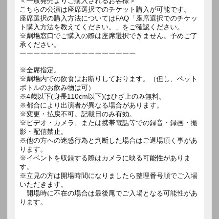
＜一般発売よりご購入されるお客様＞
こちらの公演は座席選択でのチケット購入が可能です。
座席選択の購入方法についてはFAQ「座席選択でのチケッ
ト購入方法を教えてください。」をご確認ください。
※劇場窓口でご購入の際は座席選択できません。予めご了
承ください。
ーーーーーーーーーーーーーーーーー
※全席指定。
※劇場内での飲食はお断りしております。（但し、ペット
ボトルのお飲み物は可）
※4歳以下(身長110cm以下)はひざ上のみ無料。
※都合により出演者が異なる場合があります。
※変更・払戻不可。記載日のみ有効。
※ビデオ・カメラ、または携帯電話等での録音・録画・撮
影・配信禁止。
※他の方への迷惑行為と判断した場合はご退場頂く事があ
ります。
※イベントを収録する際はカメラに映る可能性がありま
す。
※立見の方は開場時間になりましたら整理番号順でご入場
いただきます。
開場時に不在の場合は最後尾でご入場となる可能性があ
ります。