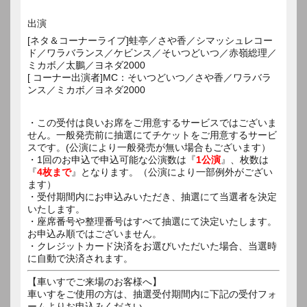
出演
[ネタ＆コーナーライブ]蛙亭／さや香／シマッシュレコー
ド／ワラバランス／ケビンス／そいつどいつ／赤嶺総理／
ミカボ／太鵬／ヨネダ2000
[ コーナー出演者]MC：そいつどいつ／さや香／ワラバラ
ンス／ミカボ／ヨネダ2000
・この受付は良いお席をご用意するサービスではございま
せん。一般発売前に抽選にてチケットをご用意するサービ
スです。(公演により一般発売が無い場合もございます）
・1回のお申込で申込可能な公演数は『
1公演
』、枚数は
『
4枚まで
』となります。（公演により一部例外がござい
ます）
・受付期間内にお申込みいただき、抽選にて当選者を決定
いたします。
・座席番号や整理番号はすべて抽選にて決定いたします。
お申込み順ではございません。
・クレジットカード決済をお選びいただいた場合、当選時
に自動で決済されます。
【車いすでご来場のお客様へ】
車いすをご使用の方は、抽選受付期間内に下記の受付フォ
ームよりお申込みください。