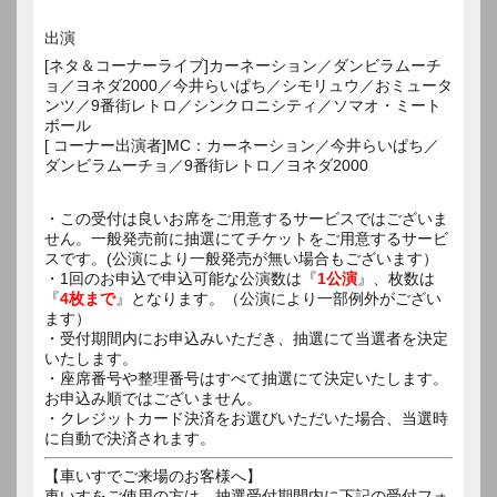
出演
[ネタ＆コーナーライブ]カーネーション／ダンビラムーチ
ョ／ヨネダ2000／今井らいぱち／シモリュウ／おミュータ
ンツ／9番街レトロ／シンクロニシティ／ソマオ・ミート
ボール
[ コーナー出演者]MC：カーネーション／今井らいぱち／
ダンビラムーチョ／9番街レトロ／ヨネダ2000
・この受付は良いお席をご用意するサービスではございま
せん。一般発売前に抽選にてチケットをご用意するサービ
スです。(公演により一般発売が無い場合もございます）
・1回のお申込で申込可能な公演数は『
1公演
』、枚数は
『
4枚まで
』となります。（公演により一部例外がござい
ます）
・受付期間内にお申込みいただき、抽選にて当選者を決定
いたします。
・座席番号や整理番号はすべて抽選にて決定いたします。
お申込み順ではございません。
・クレジットカード決済をお選びいただいた場合、当選時
に自動で決済されます。
【車いすでご来場のお客様へ】
車いすをご使用の方は、抽選受付期間内に下記の受付フォ