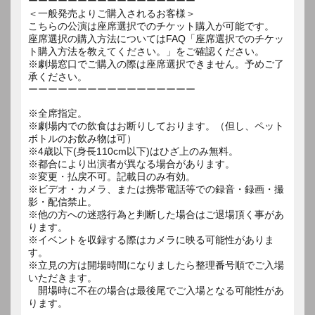
ーーーーーーーーーーーーーーーーー
＜一般発売よりご購入されるお客様＞
こちらの公演は座席選択でのチケット購入が可能です。
座席選択の購入方法についてはFAQ「座席選択でのチケッ
ト購入方法を教えてください。」をご確認ください。
※劇場窓口でご購入の際は座席選択できません。予めご了
承ください。
ーーーーーーーーーーーーーーーーー
※全席指定。
※劇場内での飲食はお断りしております。（但し、ペット
ボトルのお飲み物は可）
※4歳以下(身長110cm以下)はひざ上のみ無料。
※都合により出演者が異なる場合があります。
※変更・払戻不可。記載日のみ有効。
※ビデオ・カメラ、または携帯電話等での録音・録画・撮
影・配信禁止。
※他の方への迷惑行為と判断した場合はご退場頂く事があ
ります。
※イベントを収録する際はカメラに映る可能性がありま
す。
※立見の方は開場時間になりましたら整理番号順でご入場
いただきます。
開場時に不在の場合は最後尾でご入場となる可能性があ
ります。